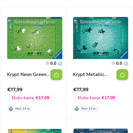
0.0
(0)
0.0
(0)
Krypt Neon Green,
Krypt Metallic
736
Mint, 736
€17,99
€17,99
Išpardavimo
Išpardavimo
kaina
kaina
Klubo kaina:
€17,09
Klubo kaina:
€17,09
Nuo 14 m.
Nuo 14 m.