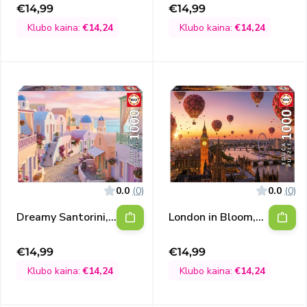
€14,99
€14,99
Išpardavimo
Išpardavimo
kaina
kaina
Klubo kaina:
€14,24
Klubo kaina:
€14,24
0.0
(0)
0.0
(0)
Dreamy Santorini,
London in Bloom,
1000
1000
€14,99
€14,99
Išpardavimo
Išpardavimo
kaina
kaina
Klubo kaina:
€14,24
Klubo kaina:
€14,24