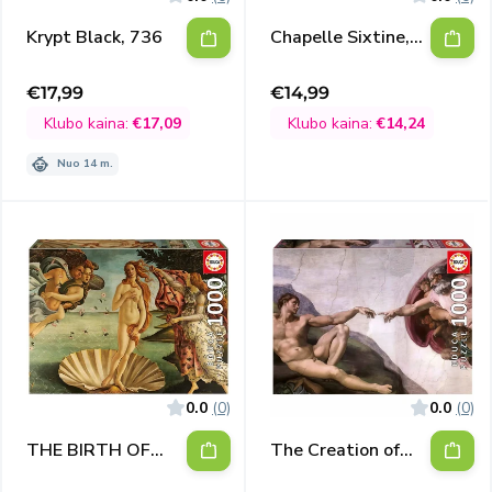
Krypt Black, 736
Chapelle Sixtine,
Miniature , 1000
€17,99
€14,99
Išpardavimo
Išpardavimo
kaina
kaina
Klubo kaina:
€17,09
Klubo kaina:
€14,24
Nuo 14 m.
0.0
(0)
0.0
(0)
THE BIRTH OF
The Creation of
VENUS, 1000
Man, 1000