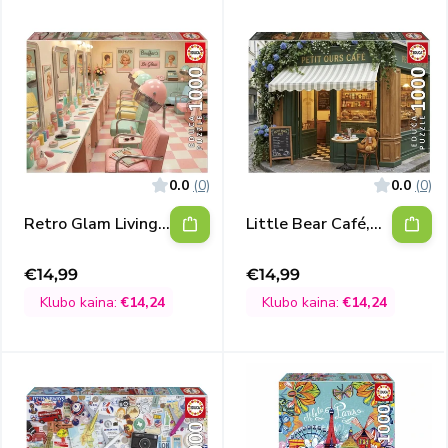
0.0
(0)
0.0
(0)
Retro Glam Living
Little Bear Café,
Room, 1000
1000
€14,99
€14,99
Išpardavimo
Išpardavimo
kaina
kaina
Klubo kaina:
€14,24
Klubo kaina:
€14,24