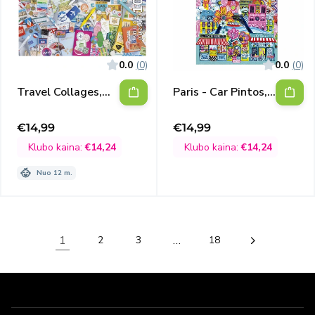
0.0
(0)
0.0
(0)
Travel Collages,
Paris - Car Pintos,
1000
1000
€14,99
€14,99
Išpardavimo
Išpardavimo
kaina
kaina
Klubo kaina:
€14,24
Klubo kaina:
€14,24
Nuo 12 m.
1
…
2
3
18