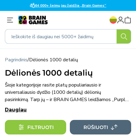
Eiti į
64 000+ šeimų jau žaidžia „Brain Games“
turinį
K
Prisijungti
a
l
Ieškokite iš daugiau nei 5000+ žaidimų
b
a
Pagrindinis
/
Dėlionės 1000 detalių
Dėlionės 1000 detalių
Šioje kategorijoje rasite platų populiariausio ir
universaliausio dydžio (1000 detalių) dėlionių
pasirinkimą. Tarp jų – ir BRAIN GAMES leidžiamos „Purple
Witty Fox“ dėlionės.
Daugiau
FILTRUOTI
RŪŠIUOTI