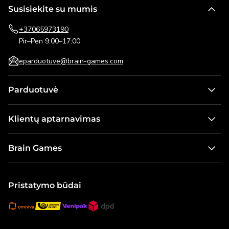
Susisiekite su mumis
+37065973190
Pir–Pen 9:00–17:00
eparduotuve@brain-games.com
Parduotuvė
Stalo žaidimai
Klientų aptarnavimas
Žaidimai vaikams
Kontaktai
Dėlionės
Brain Games
Pristatymo informacija
Lauko žaidimai
Apie mus
Pirkimo taisyklės ir grąžinimo sąlygos
Galvosūkiai
Naujienos
Pristatymo būdai
Dovanų kortelė
Modeliai ir konstruktoriai
Karjera
Visos prekės
Brain Games Publishing
Visi produktai