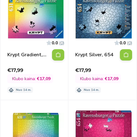
0.0
(0)
0.0
(0)
Krypt Gradient,
Krypt Silver, 654
631
€17,99
€17,99
Išpardavimo
Išpardavimo
kaina
kaina
Klubo kaina:
€17,09
Klubo kaina:
€17,09
Nuo 14 m.
Nuo 14 m.