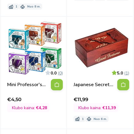
1
Nuo 8 m.
0.0
(0)
5.0
(1)
Mini Professor's
Japanese Secret
galvosūkiai
Box Good Fortune
€4,50
€11,99
Išpardavimo
Išpardavimo
kaina
kaina
Klubo kaina:
€4,28
Klubo kaina:
€11,39
1
Nuo 6 m.