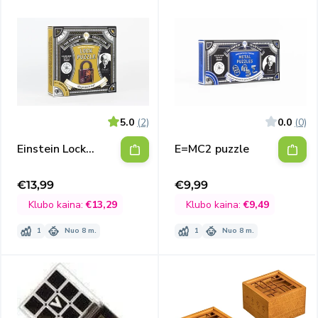
5.0
(2)
0.0
(0)
Einstein Lock
E=MC2 puzzle
Puzzle
€13,99
€9,99
Išpardavimo
Išpardavimo
kaina
kaina
Klubo kaina:
€13,29
Klubo kaina:
€9,49
1
Nuo 8 m.
1
Nuo 8 m.