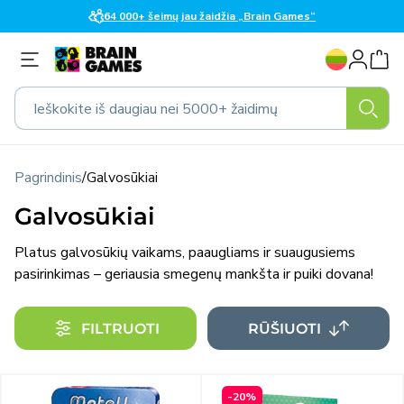
Eiti į
64 000+ šeimų jau žaidžia „Brain Games“
turinį
K
Prisijungti
a
l
Ieškokite iš daugiau nei 5000+ žaidimų
b
a
Pagrindinis
/
Galvosūkiai
Galvosūkiai
Platus galvosūkių vaikams, paaugliams ir suaugusiems
pasirinkimas – geriausia smegenų mankšta ir puiki dovana!
FILTRUOTI
RŪŠIUOTI
-20%