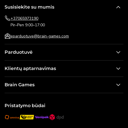
Susisiekite su mumis
+37065973190
Pir–Pen 9:00–17:00
eparduotuve@brain-games.com
Parduotuvė
Stalo žaidimai
Klientų aptarnavimas
Žaidimai vaikams
Kontaktai
Dėlionės
Brain Games
Pristatymo informacija
Lauko žaidimai
Apie mus
Pirkimo taisyklės ir grąžinimo sąlygos
Galvosūkiai
Naujienos
Pristatymo būdai
Dovanų kortelė
Modeliai ir konstruktoriai
Karjera
Visos prekės
Brain Games Publishing
Visi produktai