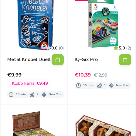
0.0
(0)
5.0
(2)
Metal Knobel Duell
IQ-Six Pro
Išpardavimo
Įprasta
€9,99
€10,39
€12,99
Išpardavimo
kaina
kaina
kaina
Klubo kaina:
€9,49
15 min.
1
Nuo 8 m.
15 min.
2
Nuo 7 m.