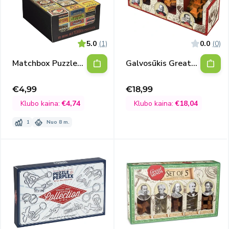
5.0
(1)
0.0
(0)
Matchbox Puzzle
Galvosūkis Great
galvosūkis
Minds Set of 3 -
(Halley, Galileo and
€4,99
€18,99
Išpardavimo
Išpardavimo
Kepler)
kaina
kaina
Klubo kaina:
€4,74
Klubo kaina:
€18,04
1
Nuo 8 m.