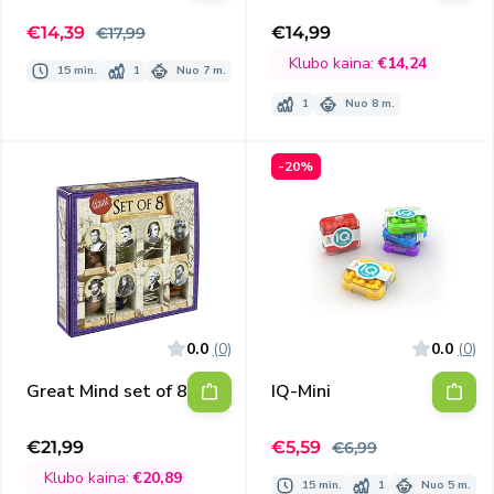
Bottle
Išpardavimo
Įprasta
€14,39
€14,99
€17,99
Išpardavimo
kaina
kaina
kaina
Klubo kaina:
€14,24
15 min.
1
Nuo 7 m.
1
Nuo 8 m.
-20%
0.0
(0)
0.0
(0)
Great Mind set of 8
IQ-Mini
Išpardavimo
Įprasta
€21,99
€5,59
€6,99
Išpardavimo
kaina
kaina
kaina
Klubo kaina:
€20,89
15 min.
1
Nuo 5 m.