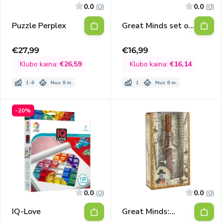
0.0
(0)
0.0
(0)
Puzzle Perplex
Great Minds set of
5
€27,99
€16,99
Išpardavimo
Išpardavimo
kaina
kaina
Klubo kaina:
€26,59
Klubo kaina:
€16,14
1-6
Nuo 8 m.
1
Nuo 8 m.
-20%
0.0
(0)
0.0
(0)
IQ-Love
Great Minds:
Churchill's Whisky