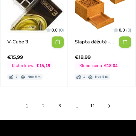
0.0
(0)
0.0
(0)
V-Cube 3
Slapta dėžutė -
galvosūkis (Philos
5530)
€15,99
€18,99
Išpardavimo
Išpardavimo
kaina
kaina
Klubo kaina:
€15,19
Klubo kaina:
€18,04
1
Nuo 6 m.
1
Nuo 5 m.
1
…
2
3
11