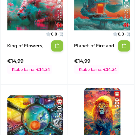
0.0
(0)
0.0
(0)
King of Flowers,
Planet of Fire and
500
Ice, 500
€14,99
€14,99
Išpardavimo
Išpardavimo
kaina
kaina
Klubo kaina:
€14,24
Klubo kaina:
€14,24