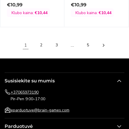
€10,99
€10,99
Išpardavimo
Išpardavimo
kaina
kaina
Klubo kaina:
€10,44
Klubo kaina:
€10,44
1
…
2
3
5
Susisiekite su mumis
+37065973190
Pir–Pen 9:00–17:00
eparduotuve@brain-games.com
Parduotuvė