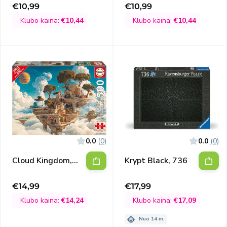
€10,99
€10,99
Išpardavimo
Išpardavimo
kaina
kaina
Klubo kaina:
€10,44
Klubo kaina:
€10,44
0.0
(0)
0.0
(0)
Cloud Kingdom,
Krypt Black, 736
500
€14,99
€17,99
Išpardavimo
Išpardavimo
kaina
kaina
Klubo kaina:
€14,24
Klubo kaina:
€17,09
Nuo 14 m.