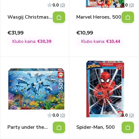
0.0
(0)
0.0
(0)
Wasgij Christmas
Marvel Heroes, 500
Advent Calendar
€31,99
€10,99
Išpardavimo
Išpardavimo
kaina
kaina
Klubo kaina:
€30,39
Klubo kaina:
€10,44
0.0
(0)
0.0
(0)
Party under the
Spider-Man, 500
sea, 500