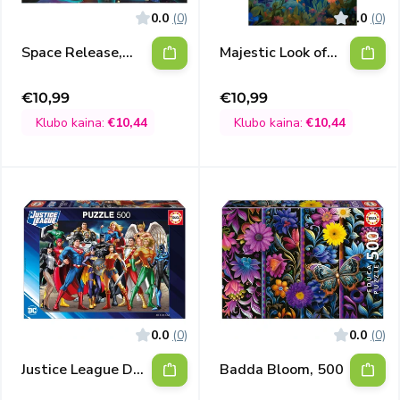
0.0
(0)
0.0
(0)
Space Release,
Majestic Look of
500
The Lion, 500
€10,99
€10,99
Išpardavimo
Išpardavimo
kaina
kaina
Klubo kaina:
€10,44
Klubo kaina:
€10,44
0.0
(0)
0.0
(0)
Justice League DC
Badda Bloom, 500
Comics, 500