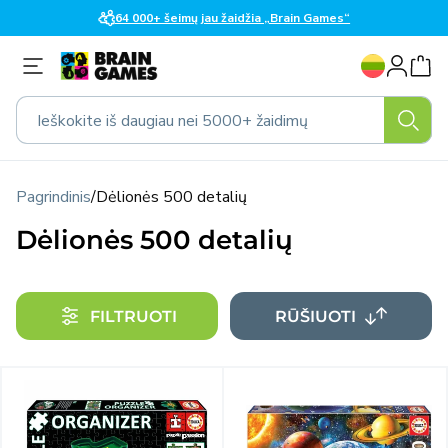
Eiti į
64 000+ šeimų jau žaidžia „Brain Games“
turinį
K
Prisijungti
a
l
Ieškokite iš daugiau nei 5000+ žaidimų
b
a
Pagrindinis
/
Dėlionės 500 detalių
Dėlionės 500 detalių
FILTRUOTI
RŪŠIUOTI