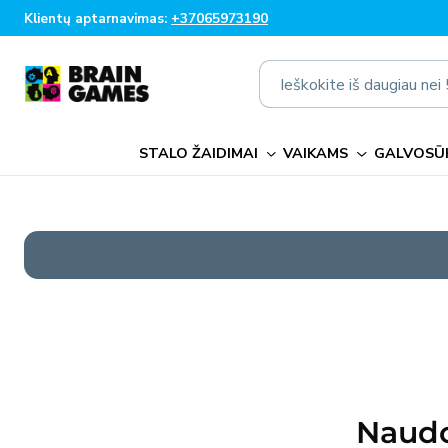
Eiti į
Klientų aptarnavimas:
+37065973190
turinį
Ieškokite iš daugiau ne
STALO ŽAIDIMAI
VAIKAMS
GALVOSŪK
Naudo