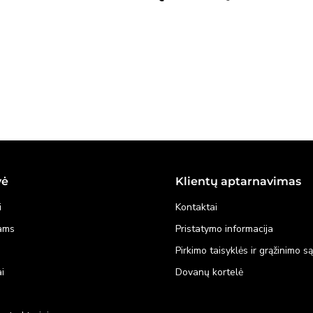
vė
Klientų aptarnavimas
i
Kontaktai
kams
Pristatymo informacija
Pirkimo taisyklės ir grąžinimo s
i
Dovanų kortelė