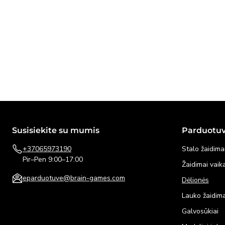
Susisiekite su mumis
Parduotu
+37065973190
Stalo žaidima
Pir–Pen 9:00–17:00
Žaidimai vai
eparduotuve@brain-games.com
Dėlionės
Lauko žaidima
Galvosūkiai