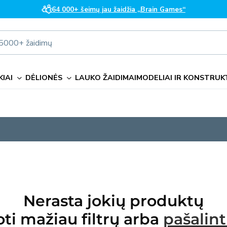
64 000+ šeimų jau žaidžia „Brain Games“
i 5000+ žaidimų
IAI
DĖLIONĖS
LAUKO ŽAIDIMAI
MODELIAI IR KONSTRUK
Nerasta jokių produktų
ti mažiau filtrų arba
pašalint