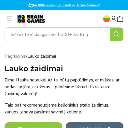
Eiti į
64 000+ šeimų jau žaidžia „Brain Games“
turinį
K
Prisijungti
a
l
Ieškokite iš daugiau nei 5000+ žaidimų
b
a
Pagrindinis
/
Lauko žaidimai
Lauko žaidimai
Eime į lauką nelaukę! Ar tai būtų paplūdimys, ar miškas, ar
sodas, ar jūra, ar ežeras – padėsime užkurti tikrą lauko
žaidimų vakarėlį!
Taip pat rekomenduojame
kelioninius stalo žaidimus
,
kuriuos lengva pasiimti savimi į kelionę.