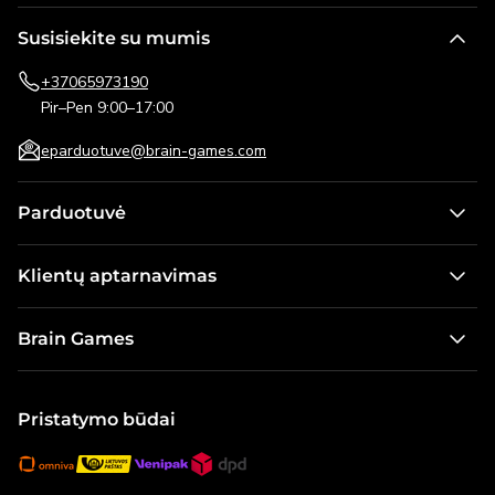
Susisiekite su mumis
+37065973190
Pir–Pen 9:00–17:00
eparduotuve@brain-games.com
Parduotuvė
Stalo žaidimai
Klientų aptarnavimas
Žaidimai vaikams
Kontaktai
Dėlionės
Brain Games
Pristatymo informacija
Lauko žaidimai
Apie mus
Pirkimo taisyklės ir grąžinimo sąlygos
Galvosūkiai
Naujienos
Pristatymo būdai
Dovanų kortelė
Modeliai ir konstruktoriai
Karjera
Visos prekės
Brain Games Publishing
Visi produktai