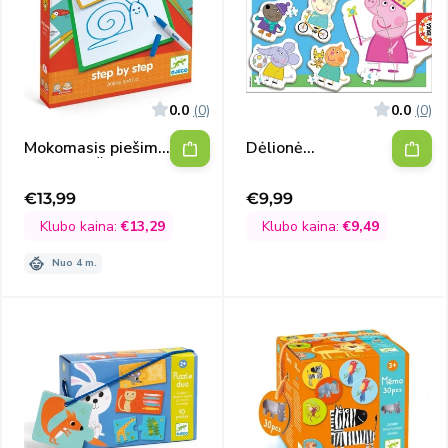
0.0
(0)
0.0
(0)
Mokomasis piešimo
Dėlionė
rinkinys - Žingsnis
mažiesiems Peppa
po žingsnio -
Pig
€13,99
€9,99
Išpardavimo
Išpardavimo
Gyvūnai
kaina
kaina
Klubo kaina:
€13,29
Klubo kaina:
€9,49
Nuo 4 m.