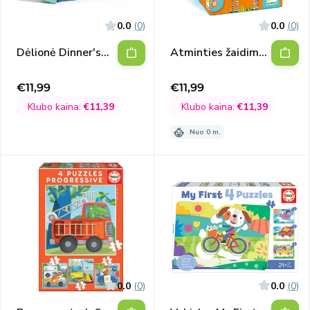
0.0
(0)
0.0
(0)
Dėlionė Dinner's
Atminties žaidimas
ready
Jungle
€11,99
€11,99
Išpardavimo
Išpardavimo
kaina
kaina
Klubo kaina:
€11,39
Klubo kaina:
€11,39
Nuo 0 m.
0.0
(0)
0.0
(0)