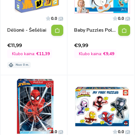
0.0
(0)
0.0
(0)
Dėlionė - Šešėliai
Baby Puzzles Polar
animals
€11,99
€9,99
Išpardavimo
Išpardavimo
kaina
kaina
Klubo kaina:
€11,39
Klubo kaina:
€9,49
Nuo 0 m.
0.0
(0)
0.0
(0)