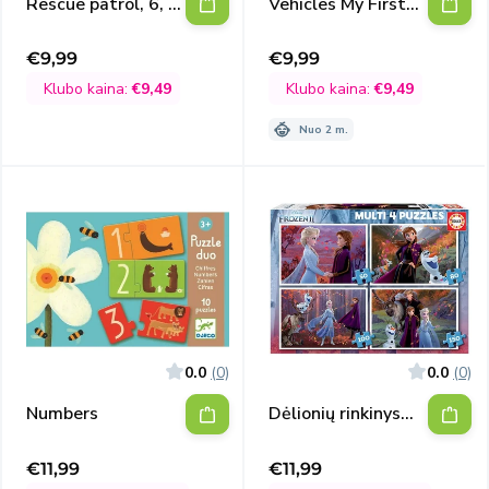
Rescue patrol, 6, 9,
Vehicles My First
12, 16
Puzzles
€9,99
€9,99
Išpardavimo
Išpardavimo
kaina
kaina
Klubo kaina:
€9,49
Klubo kaina:
€9,49
Nuo 2 m.
0.0
(0)
0.0
(0)
Numbers
Dėlionių rinkinys
Frozen II, 50, 80,
100, 150
€11,99
€11,99
Išpardavimo
Išpardavimo