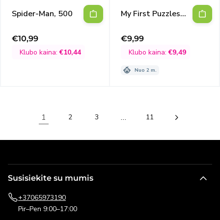
Spider-Man, 500
My First Puzzles
Spidey & His
Amazing Friends
€10,99
€9,99
Išpardavimo
Išpardavimo
kaina
kaina
Klubo kaina:
€10,44
Klubo kaina:
€9,49
Nuo 2 m.
1
…
2
3
11
Susisiekite su mumis
+37065973190
Pir–Pen 9:00–17:00