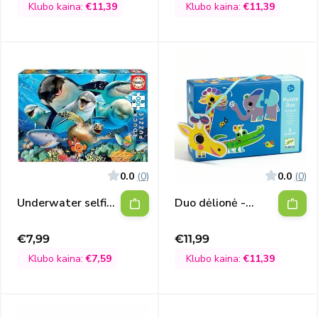
kaina
kaina
Klubo kaina:
€11,39
Klubo kaina:
€11,39
0.0
(0)
0.0
(0)
Underwater selfie,
Duo dėlionė -
100
Judantys gyvūnai
€7,99
€11,99
Išpardavimo
Išpardavimo
kaina
kaina
Klubo kaina:
€7,59
Klubo kaina:
€11,39