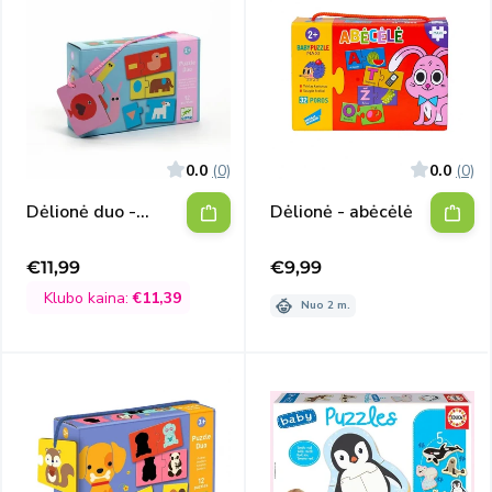
0.0
(0)
0.0
(0)
Dėlionė duo -
Dėlionė - abėcėlė
Formos ir gyvūnai,
24
Įprasta
€11,99
€9,99
Išpardavimo
kaina
kaina
Klubo kaina:
€11,39
Nuo 2 m.