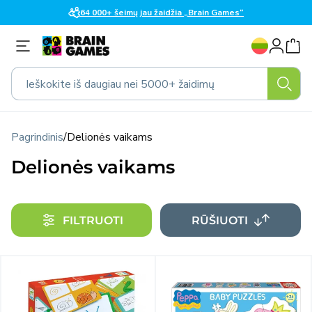
Eiti į
64 000+ šeimų jau žaidžia „Brain Games“
turinį
K
Prisijungti
a
l
Ieškokite iš daugiau nei 5000+ žaidimų
b
a
Pagrindinis
/
Delionės vaikams
Delionės vaikams
FILTRUOTI
RŪŠIUOTI