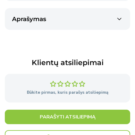
Venipak siunta
€2,40
Aprašymas
2-3 dienos
Venipak siunta
€4,50
2-3 dienos
Klientų atsiliepimai
Prekės pristatomos per 2–3 darbo dienas nuo
užsakymo pateikimo dienos, išskyrus atvejus, kai
Pardavėjo sandėlyje nėra reikiamų prekių.
Būkite pirmas, kuris parašys atsiliepimą
Išsami informacija
apie pristatymo sąlygas.
PARAŠYTI ATSILIEPIMĄ