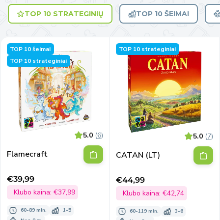
TOP 10 STRATEGINIŲ
TOP 10 ŠEIMAI
TOP 10 šeimai
TOP 10 strateginiai
TOP 10 strateginiai
5.0
(6)
5.0
(7)
Flamecraft
CATAN (LT)
€39,99
€44,99
Išpardavimo
Išpardavimo
kaina
Klubo kaina:
€37,99
kaina
Klubo kaina:
€42,74
60-89 min.
1-5
60-119 min.
3-6