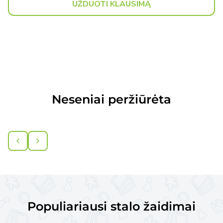
UŽDUOTI KLAUSIMĄ
Neseniai peržiūrėta
Populiariausi stalo žaidimai