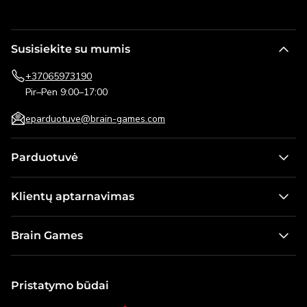
Susisiekite su mumis
+37065973190
Pir–Pen 9:00–17:00
eparduotuve@brain-games.com
Parduotuvė
Stalo žaidimai
Klientų aptarnavimas
Žaidimai vaikams
Kontaktai
Dėlionės
Brain Games
Pristatymo informacija
Lauko žaidimai
Apie mus
Pirkimo taisyklės ir grąžinimo sąlygos
Galvosūkiai
Naujienos
Pristatymo būdai
Dovanų kortelė
Modeliai ir konstruktoriai
Karjera