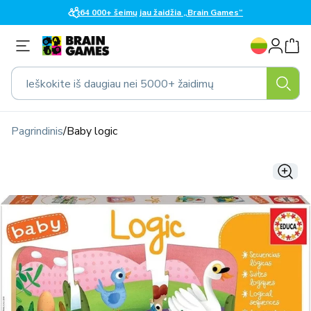
Eiti į
64 000+ šeimų jau žaidžia „Brain Games“
turinį
K
Prisijungti
a
l
Ieškokite iš daugiau nei 5000+ žaidimų
b
a
Pagrindinis
/
Baby logic