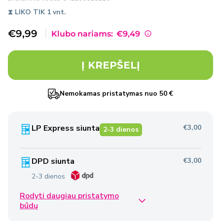
⧗ LIKO TIK 1 vnt.
Išpardavimo
€9,99
Klubo nariams:
€9,49
kaina
Į KREPŠELĮ
Nemokamas pristatymas nuo 50 €
LP Express siunta
€3,00
2-3 dienos
DPD siunta
€3,00
2-3 dienos
Rodyti daugiau pristatymo
Omniva siunta
€2,50
būdų
2-3 dienos