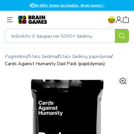
Eiti į
64 000+ šeimų jau žaidžia „Brain Games“
turinį
K
Prisijungti
a
l
Ieškokite iš daugiau nei 5000+ žaidimų
b
a
Pagrindinis
/
Stalo žaidimai
/
Stalo žaidimų papildymai
/
Cards Against Humanity Dad Pack (papildymas)