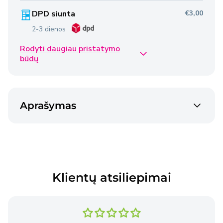
DPD siunta
€3,00
2-3 dienos
Rodyti daugiau pristatymo
Omniva siunta
€2,50
būdų
2-3 dienos
Venipak siunta
€2,40
Aprašymas
2-3 dienos
Venipak siunta
€4,50
2-3 dienos
Klientų atsiliepimai
Prekės pristatomos per 2–3 darbo dienas nuo
užsakymo pateikimo dienos, išskyrus atvejus, kai
Pardavėjo sandėlyje nėra reikiamų prekių.