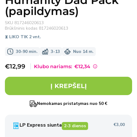
Humanity Dad Pack
(papildymas)
SKU
817246020613
Brūkšninis kodas
817246020613
⧗ LIKO TIK 2 vnt.
30-90 min.
3-13
Nuo 14 m.
Išpardavimo
€12,99
Klubo nariams:
€12,34
kaina
Į KREPŠELĮ
Nemokamas pristatymas nuo 50 €
LP Express siunta
€3,00
2-3 dienos