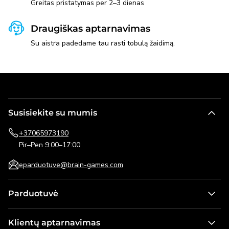
Greitas pristatymas per 2–3 dienas
Draugiškas aptarnavimas
Su aistra padedame tau rasti tobulą žaidimą.
Susisiekite su mumis
+37065973190
Pir–Pen 9:00–17:00
eparduotuve@brain-games.com
Parduotuvė
Stalo žaidimai
Klientų aptarnavimas
Žaidimai vaikams