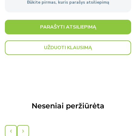
Būkite pirmas, kuris parašys atsiliepimą
Išsami informacija
apie pristatymo sąlygas.
PARAŠYTI ATSILIEPIMĄ
UŽDUOTI KLAUSIMĄ
Neseniai peržiūrėta