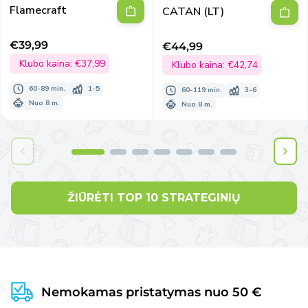
Flamecraft
CATAN (LT)
€39,99
€44,99
Išpardavimo
Išpardavimo
kaina
Klubo kaina:
€37,99
kaina
Klubo kaina:
€42,74
60-89 min.
1-5
60-119 min.
3-6
Nuo 8 m.
Nuo 8 m.
ŽIŪRĖTI TOP 10 STRATEGINIŲ
Nemokamas pristatymas nuo 50 €