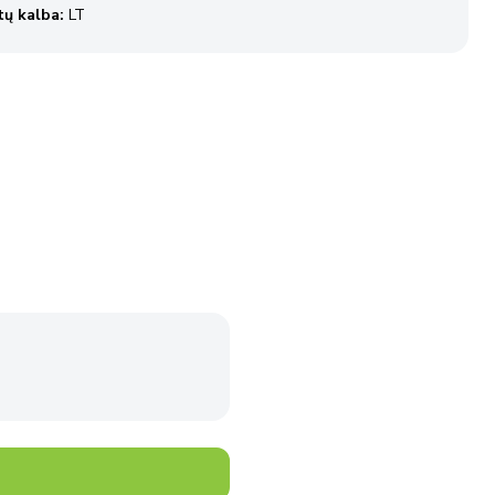
ų kalba:
LT