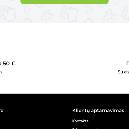
 50 €
as
Su ai
vė
Klientų aptarnavimas
i
Kontaktai