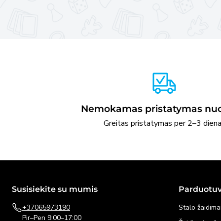
Nemokamas pristatymas nuo
Greitas pristatymas per 2–3 dien
Susisiekite su mumis
Parduotu
+37065973190
Stalo žaidima
Pir–Pen 9:00–17:00