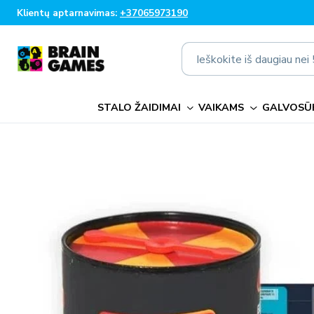
Eiti į
Klientų aptarnavimas:
+37065973190
turinį
Ieškokite iš daugiau ne
STALO ŽAIDIMAI
VAIKAMS
GALVOSŪK