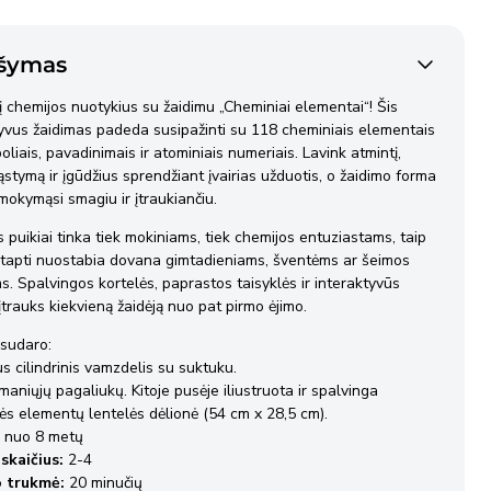
ipak siunta
€2,40
šymas
dienos
 į chemijos nuotykius su žaidimu „Cheminiai elementai“! Šis
yvus žaidimas padeda susipažinti su 118 cheminiais elementais
ipak siunta
€4,50
boliais, pavadinimais ir atominiais numeriais. Lavink atmintį,
dienos
ąstymą ir įgūdžius sprendžiant įvairias užduotis, o žaidimo forma
okymąsi smagiu ir įtraukiančiu.
 pristatomos per 2–3 darbo dienas nuo užsakymo
 puikiai tinka tiek mokiniams, tiek chemijos entuziastams, taip
mo dienos, išskyrus atvejus, kai Pardavėjo sandėlyje nėra
i tapti nuostabia dovana gimtadieniams, šventėms ar šeimos
. Spalvingos kortelės, paprastos taisyklės ir interaktyvūs
ų prekių.
 įtrauks kiekvieną žaidėją nuo pat pirmo ėjimo.
informacija
apie pristatymo sąlygas.
 sudaro:
s cilindrinis vamzdelis su suktuku.
maniųjų pagaliukų. Kitoje pusėje iliustruota ir spalvinga
ės elementų lentelės dėlionė (54 cm x 28,5 cm).
nuo 8 metų
skaičius:
2-4
 trukmė:
20 minučių