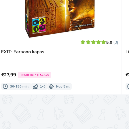
5.0
(3)
EXIT: Faraono kapas
L
€17,99
€
Klubo kaina:
€17,09
Išpardavimo
I
kaina
k
30-150 min.
1-6
Nuo 8 m.