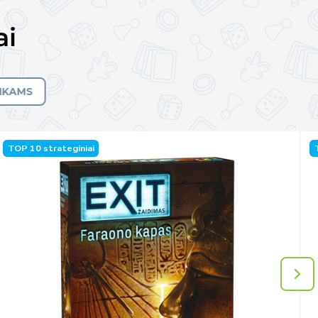
ai
AIKAMS
TOP 10 strateginiai