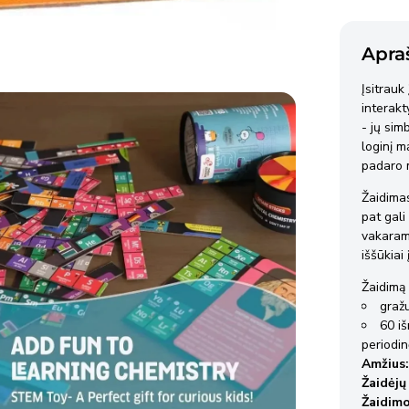
Ven
Apra
2-3 
Įsitrauk
interakt
Ven
- jų sim
2-3 
loginį m
padaro m
Prekės
Žaidimas
pateiki
pat gal
vakarams
reikiam
iššūkiai
Išsami 
Žaidimą
gražu
60 iš
periodin
Amžius:
Žaidėjų 
Žaidimo