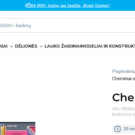
64 000+ šeimų jau žaidžia „Brain Games“
i 5000+ žaidimų
IAI
DĖLIONĖS
LAUKO ŽAIDIMAI
MODELIAI IR KONSTRUK
Pagrindinis
Cheminiai 
Che
SKU
89060
Brūkšninis
20 mi