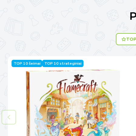
P
TOP
TOP 10 šeimai
TOP 10 strateginiai