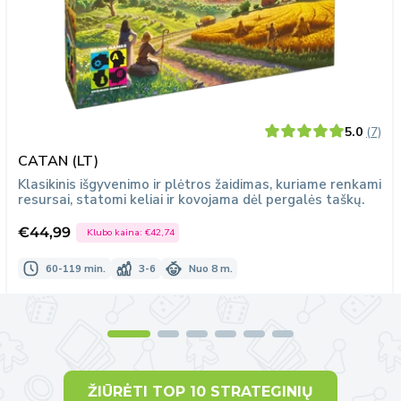
5.0
(7)
CATAN (LT)
Klasikinis išgyvenimo ir plėtros žaidimas, kuriame renkami
resursai, statomi keliai ir kovojama dėl pergalės taškų.
€44,99
Klubo kaina:
€42,74
Išpardavimo
kaina
60-119 min.
3-6
Nuo 8 m.
ŽIŪRĖTI TOP 10 STRATEGINIŲ