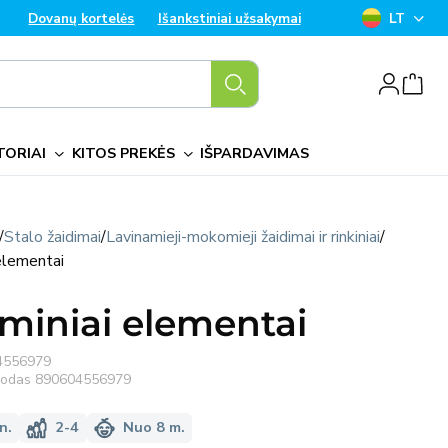
K
Dovanų kortelės
Išankstiniai užsakymai
LT
a
Prisijungti
l
b
TORIAI
KITOS PREKĖS
IŠPARDAVIMAS
a
/
Stalo žaidimai
/
Lavinamieji-mokomieji žaidimai ir rinkiniai
/
elementai
miniai elementai
4556979
 kodas
890604556979
n.
2-4
Nuo 8 m.