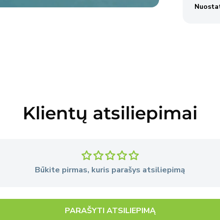
Nuostat
ryti
ją
liniame
Klientų atsiliepimai
Būkite pirmas, kuris parašys atsiliepimą
PARAŠYTI ATSILIEPIMĄ