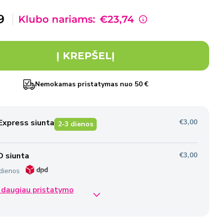
davimo
9
Klubo nariams:
€23,74
Į KREPŠELĮ
Nemokamas pristatymas nuo 50 €
Express siunta
€3,00
2-3 dienos
 siunta
€3,00
dienos
 daugiau pristatymo
iva siunta
€2,50
dienos