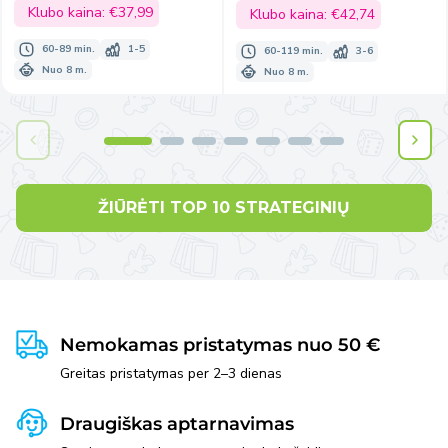
kaina
Klubo kaina:
€37,99
kaina
Klubo kaina:
€42,74
60-89 min.
1-5
60-119 min.
3-6
Nuo 8 m.
Nuo 8 m.
ŽIŪRĖTI TOP 10 STRATEGINIŲ
Nemokamas pristatymas nuo 50 €
Greitas pristatymas per 2–3 dienas
Draugiškas aptarnavimas