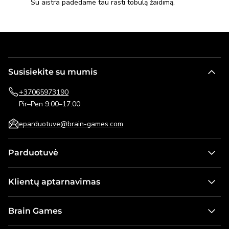
Su aistra padedame tau rasti tobulą žaidimą.
Susisiekite su mumis
+37065973190
Pir–Pen 9:00–17:00
eparduotuve@brain-games.com
Parduotuvė
Stalo žaidimai
Klientų aptarnavimas
Žaidimai vaikams
Kontaktai
Dėlionės
Brain Games
Pristatymo informacija
Lauko žaidimai