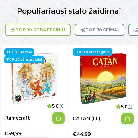
Populiariausi stalo žaidimai
TOP 10 STRATEGINIŲ
TOP 10 ŠEIMAI
TOP 10 šeimai
TOP 10 strateginiai
TOP 10 strateginiai
5.0
(6)
5.0
(7)
Flamecraft
CATAN (LT)
€39,99
€44,99
Išpardavimo
Išpardavimo