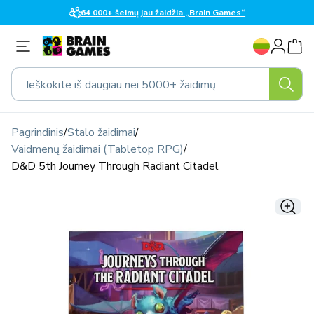
Eiti į
64 000+ šeimų jau žaidžia „Brain Games“
turinį
K
Prisijungti
a
l
Ieškokite iš daugiau nei 5000+ žaidimų
b
a
Pagrindinis
/
Stalo žaidimai
/
Vaidmenų žaidimai (Tabletop RPG)
/
D&D 5th Journey Through Radiant Citadel