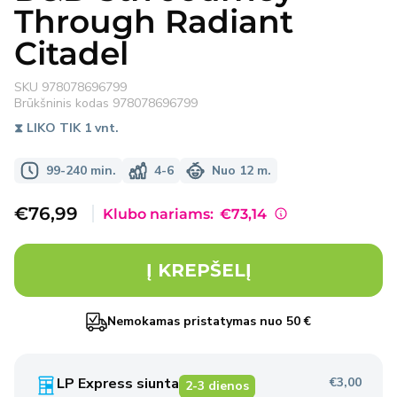
Through Radiant
Citadel
SKU
978078696799
Brūkšninis kodas
978078696799
⧗ LIKO TIK 1 vnt.
99-240 min.
4-6
Nuo 12 m.
Išpardavimo
€76,99
Klubo nariams:
€73,14
kaina
Į KREPŠELĮ
Nemokamas pristatymas nuo 50 €
LP Express siunta
€3,00
2-3 dienos