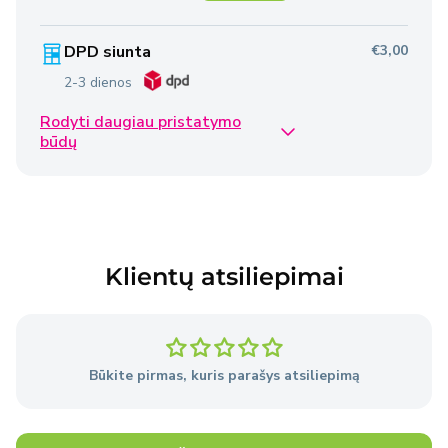
DPD siunta
€3,00
2-3 dienos
Rodyti daugiau pristatymo
Omniva siunta
€2,50
būdų
2-3 dienos
Venipak siunta
€2,40
2-3 dienos
Klientų atsiliepimai
Venipak siunta
€4,50
2-3 dienos
Būkite pirmas, kuris parašys atsiliepimą
Prekės pristatomos per 2–3 darbo dienas nuo
užsakymo pateikimo dienos, išskyrus atvejus, kai
Pardavėjo sandėlyje nėra reikiamų prekių.