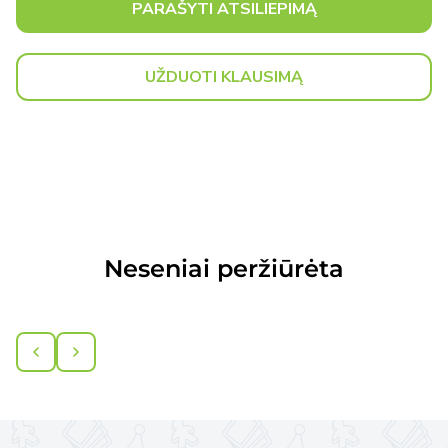
PARAŠYTI ATSILIEPIMĄ
Išsami informacija
apie pristatymo sąlygas.
UŽDUOTI KLAUSIMĄ
Neseniai peržiūrėta