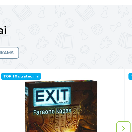
ai
AIKAMS
TOP 10 strateginiai