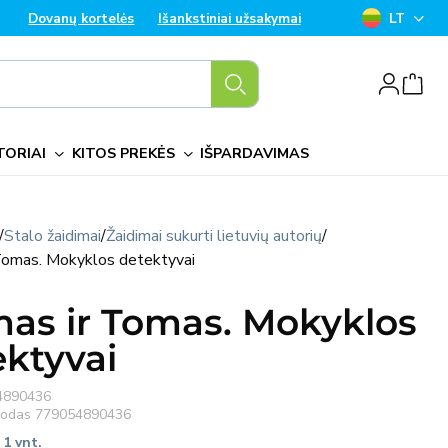
K
Dovanų kortelės
Išankstiniai užsakymai
LT
a
Prisijungti
l
b
TORIAI
KITOS PREKĖS
IŠPARDAVIMAS
a
/
Stalo žaidimai
/
Žaidimai sukurti lietuvių autorių
/
Tomas. Mokyklos detektyvai
as ir Tomas. Mokyklos
ektyvai
4890436
 kodas
779054890436
 1 vnt.