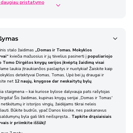
 daugiau pristatymo
iva siunta
€2,50
dienos
ipak siunta
€2,40
šymas
dienos
nis stalo žaidimas
„Domas ir Tomas. Mokyklos
vai“
kviečia mažuosius ir jų tėvelius pasinerti į
populiariojo
ipak siunta
€4,50
o Tomo Dirgėlos knygų serijos įkvėptą žaidimą visai
dienos
 Jame laukia įtraukiančios paslaptys ir nuotykiai! Žaiskite kaip
 mokyklos detektyvai Domas, Tomas, Upė bei jų draugai ir
kite net
12 naujų, knygose dar neskaitytų bylų
.
 pristatomos per 2–3 darbo dienas nuo užsakymo
mo dienos, išskyrus atvejus, kai Pardavėjo sandėlyje nėra
ia staigmena – kai kuriose bylose dalyvauja pats rašytojas
rgėla! Šis žaidimas, kupinas knygų serijai „Domas ir Tomas“
ų prekių.
netikėtumų ir istorijos vingių, žaidėjams tikrai neleis
iauti. Būkite budrūs, ypač Danos kioske, nes paskanavus
informacija
apie pristatymo sąlygas.
saldumynų byla gali likti neišspręsta...
Tapkite drąsiaisiais
ais ir priimkite iššūkį!