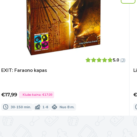
5.0
(3)
EXIT: Faraono kapas
L
€17,99
€
Klubo kaina:
€17,09
Išpardavimo
I
kaina
k
30-150 min.
1-6
Nuo 8 m.