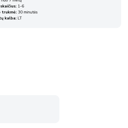
:
nuo 7 metų
 skaičius:
1-6
o trukmė:
30 minutės
tų kalba:
LT