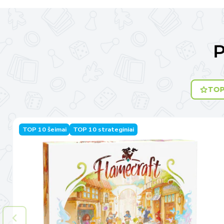
P
TOP
TOP 10 šeimai
TOP 10 strateginiai