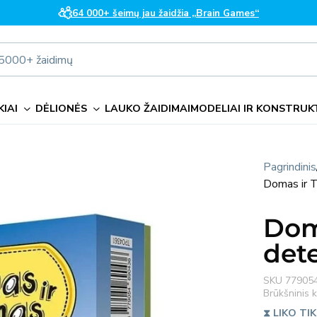
64 000+ šeimų jau žaidžia „Brain Games“
i 5000+ žaidimų
IAI
DĖLIONĖS
LAUKO ŽAIDIMAI
MODELIAI IR KONSTRUK
Pagrindinis
Domas ir 
Dom
det
SKU
77905
Brūkšninis
⧗ LIKO TIK