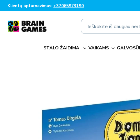
Eiti į
Klientų aptarnavimas:
+37065973190
turinį
Ieškokite iš daugiau ne
STALO ŽAIDIMAI
VAIKAMS
GALVOSŪK