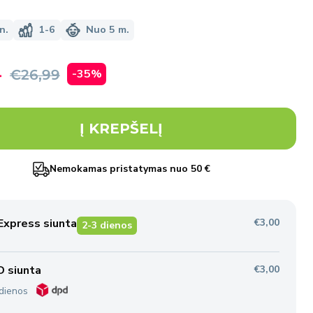
n.
1-6
Nuo 5 m.
davimo
4
a
€26,99
-35%
Į KREPŠELĮ
Nemokamas pristatymas nuo 50 €
Express siunta
€3,00
2-3 dienos
 siunta
€3,00
dienos