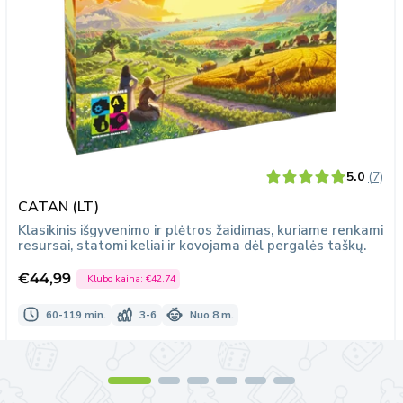
5.0
(7)
CATAN (LT)
Klasikinis išgyvenimo ir plėtros žaidimas, kuriame renkami
resursai, statomi keliai ir kovojama dėl pergalės taškų.
€44,99
Klubo kaina:
€42,74
Išpardavimo
kaina
60-119 min.
3-6
Nuo 8 m.