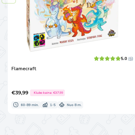
5.0
(6)
Flamecraft
€39,99
Klubo kaina:
€37,99
Išpardavimo
kaina
60-89 min.
1-5
Nuo 8 m.