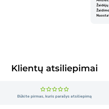
Amžius
Žaidėjų
Žaidim
Nuosta
Klientų atsiliepimai
Būkite pirmas, kuris parašys atsiliepimą