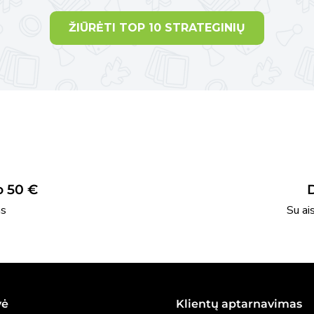
ŽIŪRĖTI TOP 10 STRATEGINIŲ
 50 €
as
Su ai
vė
Klientų aptarnavimas