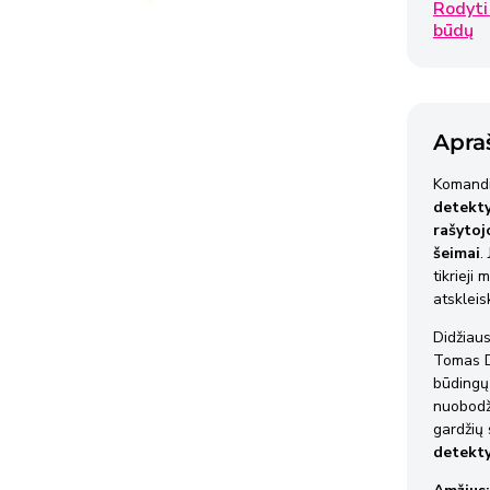
Rodyti
Omn
būdų
2-3 
Ven
Apra
2-3 
Komandi
detekty
Ven
rašytoj
2-3 
šeimai
.
tikrieji
atskleis
Prekės
pateiki
Didžiaus
Tomas Di
reikiam
būdingų 
nuobodž
Išsami 
gardžių 
detektyv