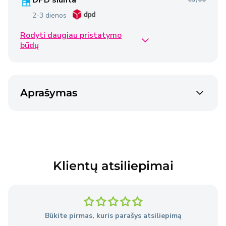
DPD siunta
2-3 dienos
Rodyti daugiau pristatymo
Omniva siunta
€2,50
būdų
2-3 dienos
Venipak siunta
€2,40
Aprašymas
2-3 dienos
Venipak siunta
€4,50
2-3 dienos
Klientų atsiliepimai
Prekės pristatomos per 2–3 darbo dienas nuo
užsakymo pateikimo dienos, išskyrus atvejus, kai
Pardavėjo sandėlyje nėra reikiamų prekių.
Būkite pirmas, kuris parašys atsiliepimą
Išsami informacija
apie pristatymo sąlygas.