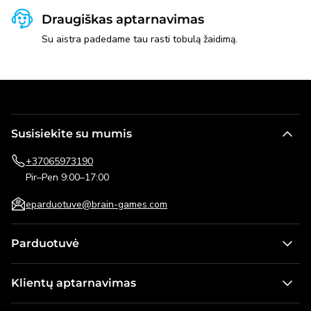
Draugiškas aptarnavimas
Su aistra padedame tau rasti tobulą žaidimą.
Susisiekite su mumis
+37065973190
Pir–Pen 9:00–17:00
eparduotuve@brain-games.com
Parduotuvė
Stalo žaidimai
Klientų aptarnavimas
Žaidimai vaikams
Kontaktai