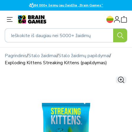
Eiti į
64 000+ šeimų jau žaidžia „Brain Games“
turinį
K
Prisijungti
a
l
Ieškokite iš daugiau nei 5000+ žaidimų
b
a
Pagrindinis
/
Stalo žaidimai
/
Stalo žaidimų papildymai
/
Exploding Kittens Streaking Kittens (papildymas)