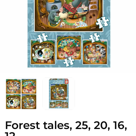
Atidaryti
mediją
1
modaliniame
lange
Forest tales, 25, 20, 16,