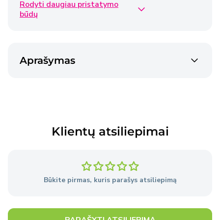
Rodyti daugiau pristatymo
Omniva siunta
€2,50
būdų
2-3 dienos
Venipak siunta
€2,40
Aprašymas
2-3 dienos
Venipak siunta
€4,50
2-3 dienos
Klientų atsiliepimai
Prekės pristatomos per 2–3 darbo dienas nuo
užsakymo pateikimo dienos, išskyrus atvejus, kai
Pardavėjo sandėlyje nėra reikiamų prekių.
Būkite pirmas, kuris parašys atsiliepimą
Išsami informacija
apie pristatymo sąlygas.
PARAŠYTI ATSILIEPIMĄ