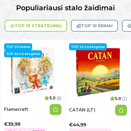
Populiariausi stalo žaidimai
TOP 10 STRATEGINIŲ
TOP 10 ŠEIMAI
TOP 10 šeimai
TOP 10 strateginiai
TOP 10 strateginiai
5.0
(6)
5.0
(7)
Flamecraft
CATAN (LT)
€39,99
€44,99
Išpardavimo
Išpardavimo