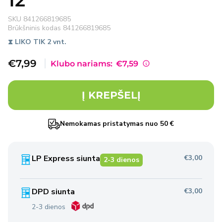
12
SKU
841266819685
Brūkšninis kodas
841266819685
⧗ LIKO TIK 2 vnt.
Išpardavimo
€7,99
Klubo nariams:
€7,59
kaina
Į KREPŠELĮ
Nemokamas pristatymas nuo 50 €
LP Express siunta
€3,00
2-3 dienos
DPD siunta
€3,00
2-3 dienos