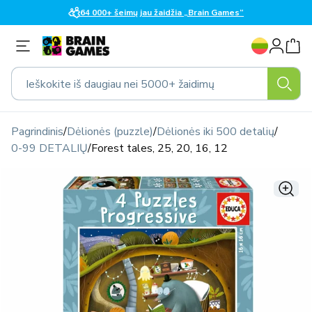
Eiti į
64 000+ šeimų jau žaidžia „Brain Games“
turinį
K
Prisijungti
a
l
Ieškokite iš daugiau nei 5000+ žaidimų
b
a
Pagrindinis
/
Dėlionės (puzzle)
/
Dėlionės iki 500 detalių
/
0-99 DETALIŲ
/
Forest tales, 25, 20, 16, 12