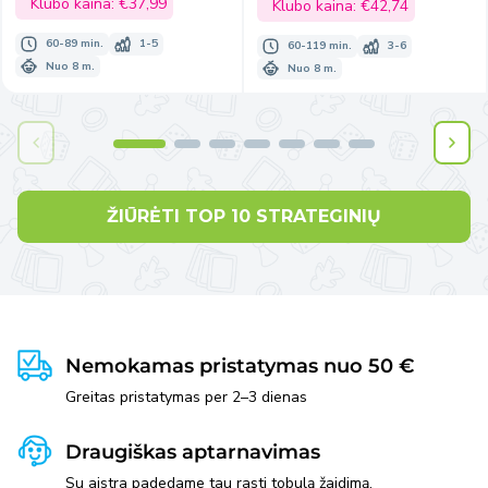
kaina
Klubo kaina:
€37,99
kaina
Klubo kaina:
€42,74
60-89 min.
1-5
60-119 min.
3-6
Nuo 8 m.
Nuo 8 m.
ŽIŪRĖTI TOP 10 STRATEGINIŲ
Nemokamas pristatymas nuo 50 €
Greitas pristatymas per 2–3 dienas
Draugiškas aptarnavimas
Su aistra padedame tau rasti tobulą žaidimą.