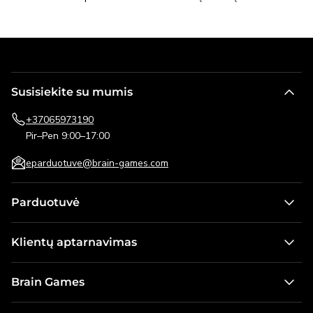
Susisiekite su mumis
+37065973190
Pir–Pen 9:00–17:00
eparduotuve@brain-games.com
Parduotuvė
Stalo žaidimai
Klientų aptarnavimas
Žaidimai vaikams
Kontaktai
Dėlionės
Brain Games
Pristatymo informacija
Lauko žaidimai
Apie mus
Pirkimo taisyklės ir grąžinimo sąlygos