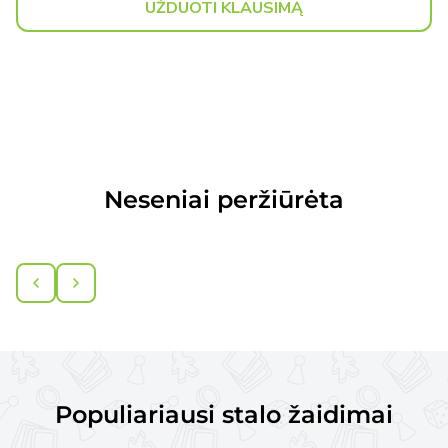
UŽDUOTI KLAUSIMĄ
Neseniai peržiūrėta
Populiariausi stalo žaidimai