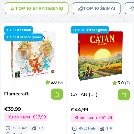
TOP 10 STRATEGINIŲ
TOP 10 ŠEIMAI
TOP 10 šeimai
TOP 10 strateginiai
TOP 10 strateginiai
5.0
(6)
5.0
(7)
Flamecraft
CATAN (LT)
€39,99
€44,99
Išpardavimo
Išpardavimo
kaina
Klubo kaina:
€37,99
kaina
Klubo kaina:
€42,74
60-89 min.
1-5
60-119 min.
3-6