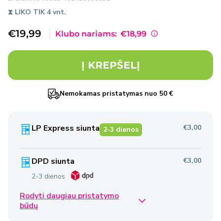
⧗ LIKO TIK 4 vnt.
Išpardavimo
€19,99
Klubo nariams:
€18,99
kaina
Į KREPŠELĮ
Nemokamas pristatymas nuo 50 €
LP Express siunta
€3,00
2-3 dienos
DPD siunta
€3,00
2-3 dienos
Rodyti daugiau pristatymo
Omniva siunta
€2,50
būdų
2-3 dienos