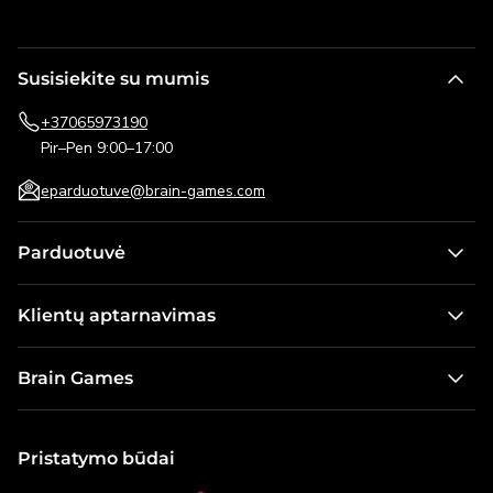
Susisiekite su mumis
+37065973190
Pir–Pen 9:00–17:00
eparduotuve@brain-games.com
Parduotuvė
Stalo žaidimai
Klientų aptarnavimas
Žaidimai vaikams
Kontaktai
Dėlionės
Brain Games
Pristatymo informacija
Lauko žaidimai
Apie mus
Pirkimo taisyklės ir grąžinimo sąlygos
Galvosūkiai
Naujienos
Pristatymo būdai
Dovanų kortelė
Modeliai ir konstruktoriai
Karjera