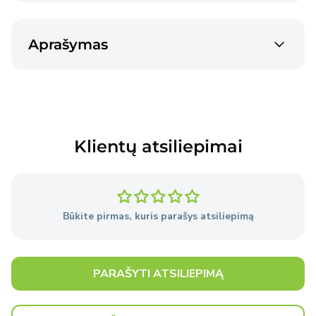
Venipak siunta
€2,40
Aprašymas
2-3 dienos
Venipak siunta
€4,50
2-3 dienos
Klientų atsiliepimai
Prekės pristatomos per 2–3 darbo dienas nuo
užsakymo pateikimo dienos, išskyrus atvejus, kai
Pardavėjo sandėlyje nėra reikiamų prekių.
Būkite pirmas, kuris parašys atsiliepimą
Išsami informacija
apie pristatymo sąlygas.
PARAŠYTI ATSILIEPIMĄ