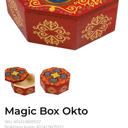
Atidaryti
mediją
1
modaliniame
lange
Magic Box Okto
SKU
401415605532
Brūkšninis kodas
401415605532