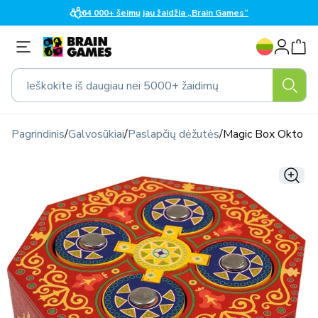
Eiti į
64 000+ šeimų jau žaidžia „Brain Games“
turinį
K
Prisijungti
a
l
Ieškokite iš daugiau nei 5000+ žaidimų
b
a
Pagrindinis
/
Galvosūkiai
/
Paslapčių dėžutės
/
Magic Box Okto