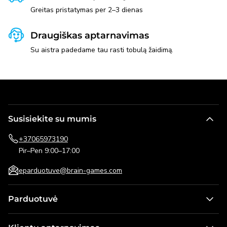
Greitas pristatymas per 2–3 dienas
Draugiškas aptarnavimas
Su aistra padedame tau rasti tobulą žaidimą.
Susisiekite su mumis
+37065973190
Pir–Pen 9:00–17:00
eparduotuve@brain-games.com
Parduotuvė
Stalo žaidimai