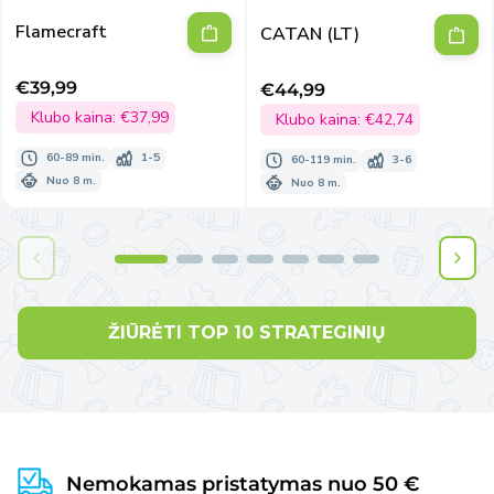
Flamecraft
CATAN (LT)
€39,99
€44,99
Išpardavimo
Išpardavimo
kaina
Klubo kaina:
€37,99
kaina
Klubo kaina:
€42,74
60-89 min.
1-5
60-119 min.
3-6
Nuo 8 m.
Nuo 8 m.
ŽIŪRĖTI TOP 10 STRATEGINIŲ
Nemokamas pristatymas nuo 50 €