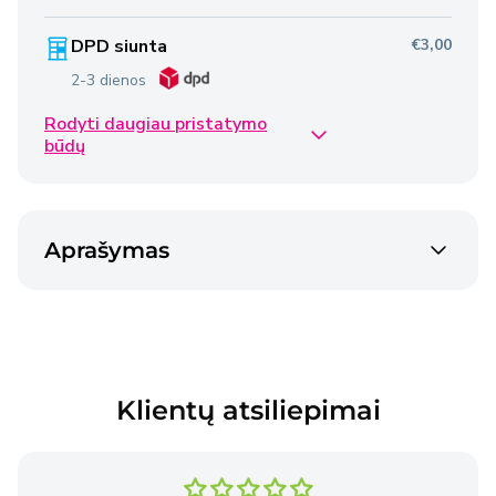
DPD siunta
€3,00
2-3 dienos
Rodyti daugiau pristatymo
Omniva siunta
€2,50
būdų
2-3 dienos
Venipak siunta
€2,40
Aprašymas
2-3 dienos
Venipak siunta
€4,50
2-3 dienos
Klientų atsiliepimai
Prekės pristatomos per 2–3 darbo dienas nuo
užsakymo pateikimo dienos, išskyrus atvejus, kai
Pardavėjo sandėlyje nėra reikiamų prekių.