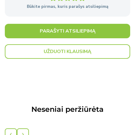
Būkite pirmas, kuris parašys atsiliepimą
Išsami informacija
apie pristatymo sąlygas.
PARAŠYTI ATSILIEPIMĄ
UŽDUOTI KLAUSIMĄ
Neseniai peržiūrėta