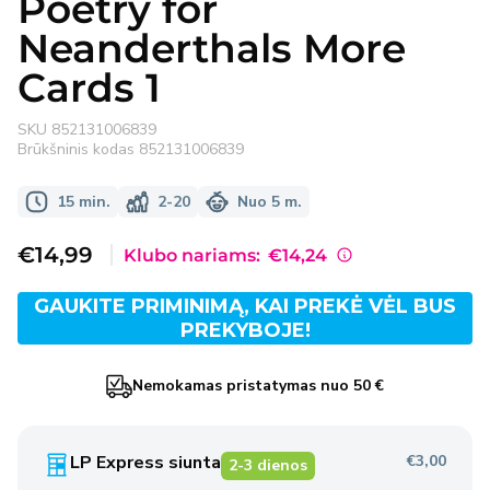
Poetry for
Neanderthals More
Cards 1
SKU
852131006839
Brūkšninis kodas
852131006839
15 min.
2-20
Nuo 5 m.
Išpardavimo
€14,99
Klubo nariams:
€14,24
kaina
GAUKITE PRIMINIMĄ, KAI PREKĖ VĖL BUS
PREKYBOJE!
Nemokamas pristatymas nuo 50 €
LP Express siunta
€3,00
2-3 dienos