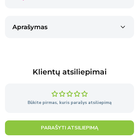
2-3 dienos
Venipak siunta
€2,40
Aprašymas
2-3 dienos
Venipak siunta
€4,50
2-3 dienos
Klientų atsiliepimai
Prekės pristatomos per 2–3 darbo dienas nuo
užsakymo pateikimo dienos, išskyrus atvejus, kai
Pardavėjo sandėlyje nėra reikiamų prekių.
Būkite pirmas, kuris parašys atsiliepimą
Išsami informacija
apie pristatymo sąlygas.
PARAŠYTI ATSILIEPIMĄ