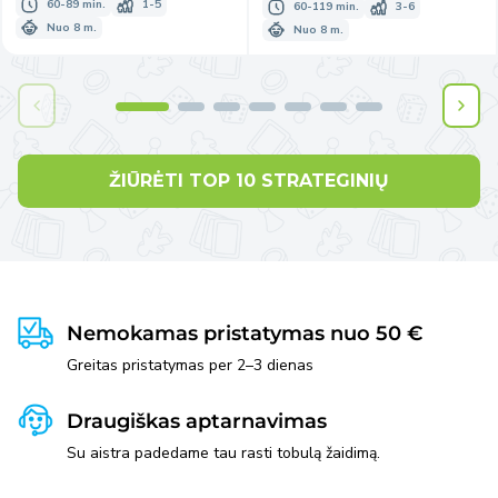
60-89 min.
1-5
60-119 min.
3-6
Nuo 8 m.
Nuo 8 m.
ŽIŪRĖTI TOP 10 STRATEGINIŲ
Nemokamas pristatymas nuo 50 €
Greitas pristatymas per 2–3 dienas
Draugiškas aptarnavimas
Su aistra padedame tau rasti tobulą žaidimą.