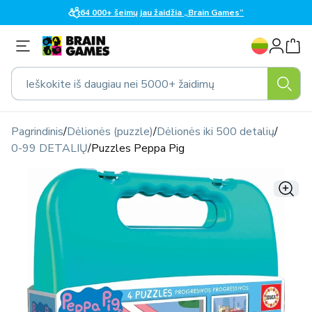
Eiti į
64 000+ šeimų jau žaidžia „Brain Games“
turinį
K
Prisijungti
a
l
Ieškokite iš daugiau nei 5000+ žaidimų
b
a
Pagrindinis
/
Dėlionės (puzzle)
/
Dėlionės iki 500 detalių
/
0-99 DETALIŲ
/
Puzzles Peppa Pig