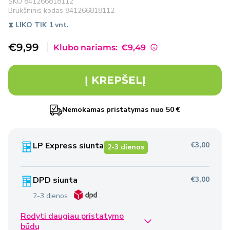
SKU
841266818112
Brūkšninis kodas
841266818112
⧗ LIKO TIK 1 vnt.
Išpardavimo
€9,99
Klubo nariams:
€9,49
kaina
Į KREPŠELĮ
Nemokamas pristatymas nuo 50 €
LP Express siunta
€3,00
2-3 dienos
DPD siunta
€3,00
2-3 dienos
Rodyti daugiau pristatymo
Omniva siunta
€2,50
būdų