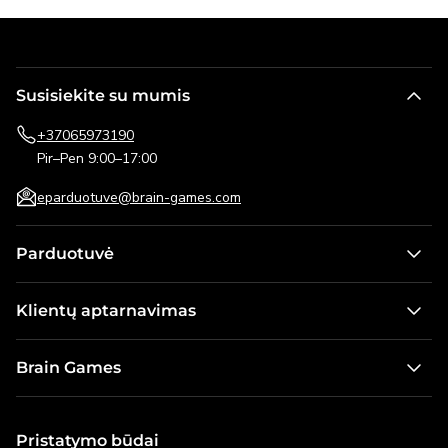
Susisiekite su mumis
+37065973190
Pir–Pen 9:00–17:00
eparduotuve@brain-games.com
Parduotuvė
Stalo žaidimai
Klientų aptarnavimas
Žaidimai vaikams
Kontaktai
Dėlionės
Brain Games
Pristatymo informacija
Lauko žaidimai
Apie mus
Pirkimo taisyklės ir grąžinimo sąlygos
Galvosūkiai
Naujienos
Pristatymo būdai
Dovanų kortelė
Modeliai ir konstruktoriai