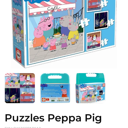
Atidaryti
mediją
1
modaliniame
lange
Puzzles Peppa Pig