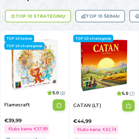
TOP 10 STRATEGINIŲ
TOP 10 ŠEIMAI
TOP 10 šeimai
TOP 10 strateginiai
TOP 10 strateginiai
5.0
(6)
5.0
(7)
Flamecraft
CATAN (LT)
€39,99
€44,99
Išpardavimo
Išpardavimo
kaina
Klubo kaina:
€37,99
kaina
Klubo kaina:
€42,74