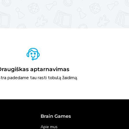
Draugiškas aptarnavimas
stra padedame tau rasti tobulą žaidimą.
Brain Games
Apie mus