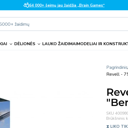
64 000+ šeimų jau žaidžia „Brain Games“
i 5000+ žaidimų
IAI
DĖLIONĖS
LAUKO ŽAIDIMAI
MODELIAI IR KONSTRUK
Pagrindinis
Revell - 7
Reve
"Ber
SKU
40098
Brūkšninis
⧗ LIKO TIK