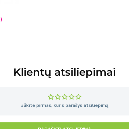
ryti
ją
)
liniame
Klientų atsiliepimai
Būkite pirmas, kuris parašys atsiliepimą