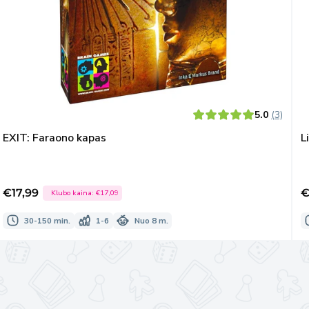
5.0
(3)
EXIT: Faraono kapas
L
€17,99
€
Klubo kaina:
€17,09
Išpardavimo
I
kaina
k
30-150 min.
1-6
Nuo 8 m.