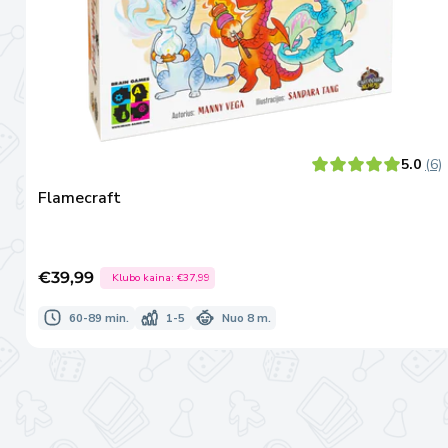
5.0
(6)
Flamecraft
€39,99
Klubo kaina:
€37,99
Išpardavimo
kaina
60-89 min.
1-5
Nuo 8 m.