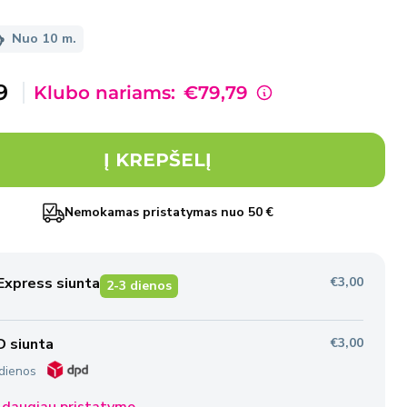
Nuo 10 m.
davimo
9
Klubo nariams:
€79,79
Į KREPŠELĮ
Nemokamas pristatymas nuo 50 €
Express siunta
€3,00
2-3 dienos
 siunta
€3,00
dienos
 daugiau pristatymo