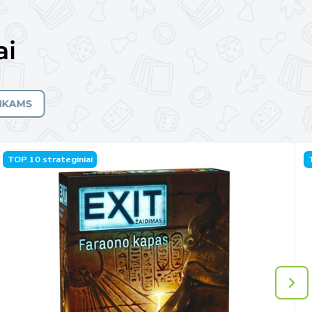
ai
AIKAMS
TOP 10 strateginiai