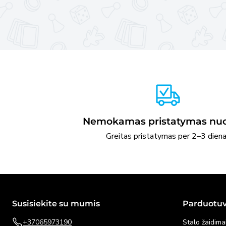
Nemokamas pristatymas nuo
Greitas pristatymas per 2–3 dien
Susisiekite su mumis
Parduotu
+37065973190
Stalo žaidima