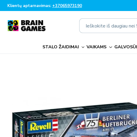
Eiti į
Klientų aptarnavimas:
+37065973190
turinį
Ieškokite iš daugiau ne
STALO ŽAIDIMAI
VAIKAMS
GALVOSŪK