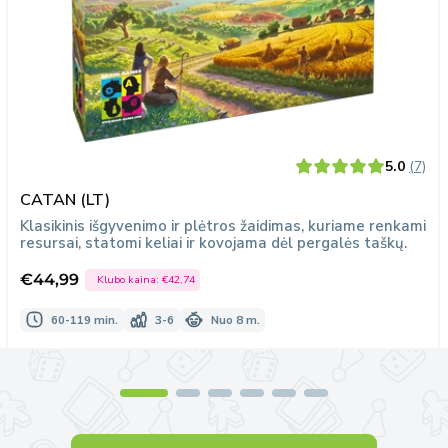
5.0
(7)
CATAN (LT)
Klasikinis išgyvenimo ir plėtros žaidimas, kuriame renkami
resursai, statomi keliai ir kovojama dėl pergalės taškų.
€44,99
Klubo kaina:
€42,74
Išpardavimo
kaina
60-119 min.
3-6
Nuo 8 m.