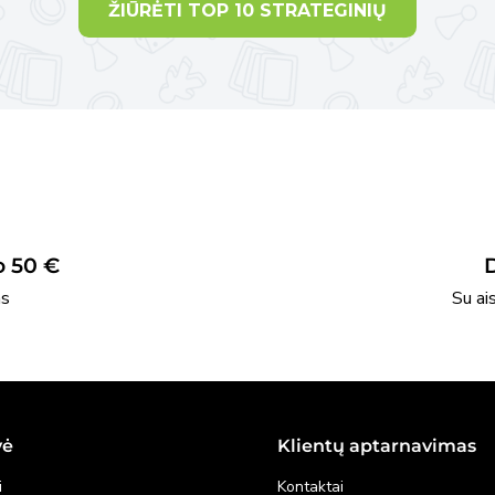
ŽIŪRĖTI TOP 10 STRATEGINIŲ
 50 €
as
Su ai
vė
Klientų aptarnavimas
i
Kontaktai