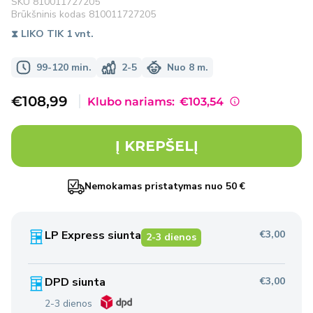
SKU
810011727205
Brūkšninis kodas
810011727205
⧗ LIKO TIK 1 vnt.
99-120 min.
2-5
Nuo 8 m.
Išpardavimo
€108,99
Klubo nariams:
€103,54
kaina
Į KREPŠELĮ
Nemokamas pristatymas nuo 50 €
LP Express siunta
€3,00
2-3 dienos
DPD siunta
€3,00
2-3 dienos