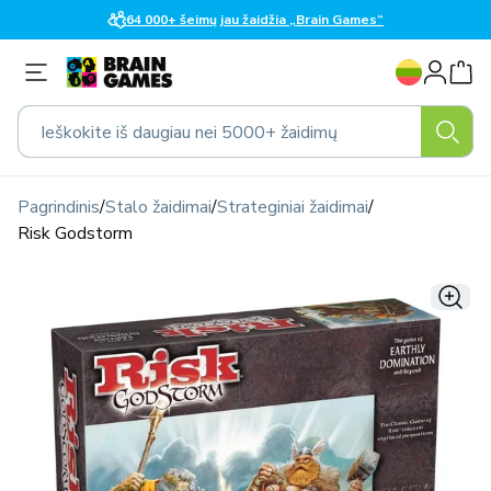
Eiti į
64 000+ šeimų jau žaidžia „Brain Games“
turinį
K
Prisijungti
a
l
Ieškokite iš daugiau nei 5000+ žaidimų
b
a
Pagrindinis
/
Stalo žaidimai
/
Strateginiai žaidimai
/
Risk Godstorm