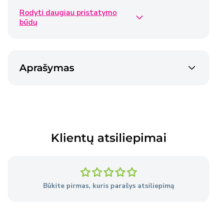
Rodyti daugiau pristatymo
Omniva siunta
€2,50
būdų
2-3 dienos
Venipak siunta
€2,40
Aprašymas
2-3 dienos
Venipak siunta
€4,50
2-3 dienos
Klientų atsiliepimai
Prekės pristatomos per 2–3 darbo dienas nuo
užsakymo pateikimo dienos, išskyrus atvejus, kai
Pardavėjo sandėlyje nėra reikiamų prekių.
Būkite pirmas, kuris parašys atsiliepimą
Išsami informacija
apie pristatymo sąlygas.