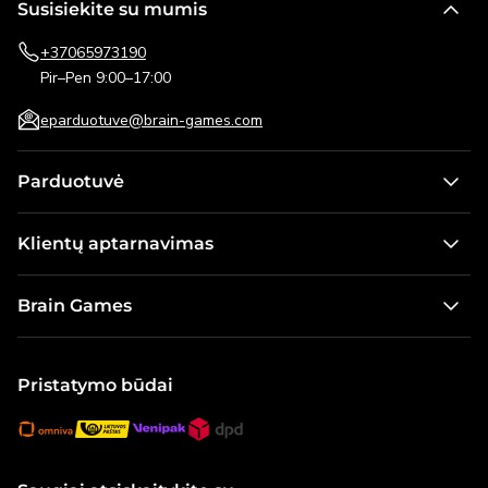
Susisiekite su mumis
+37065973190
Pir–Pen 9:00–17:00
eparduotuve@brain-games.com
Parduotuvė
Stalo žaidimai
Klientų aptarnavimas
Žaidimai vaikams
Kontaktai
Dėlionės
Brain Games
Pristatymo informacija
Lauko žaidimai
Apie mus
Pirkimo taisyklės ir grąžinimo sąlygos
Galvosūkiai
Naujienos
Pristatymo būdai
Dovanų kortelė
Modeliai ir konstruktoriai
Karjera
Visos prekės
Brain Games Publishing
Visi produktai
Žaidimų taisyklės