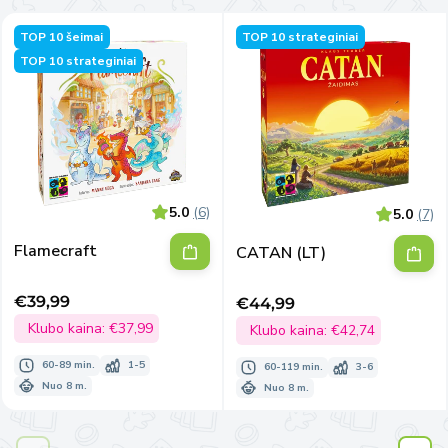
TOP 10 šeimai
TOP 10 strateginiai
TOP 10 strateginiai
5.0
(6)
5.0
(7)
Flamecraft
CATAN (LT)
€39,99
€44,99
Išpardavimo
Išpardavimo
kaina
Klubo kaina:
€37,99
kaina
Klubo kaina:
€42,74
60-89 min.
1-5
60-119 min.
3-6
Nuo 8 m.
Nuo 8 m.