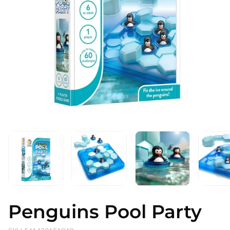
Atidaryti
mediją
1
modaliniame
lange
Penguins Pool Party