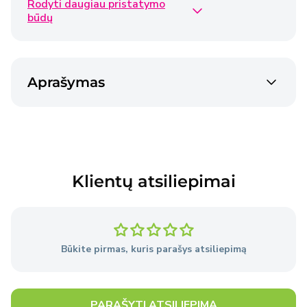
Rodyti daugiau pristatymo
Omniva siunta
€2,50
būdų
2-3 dienos
Venipak siunta
€2,40
Aprašymas
2-3 dienos
Venipak siunta
€4,50
2-3 dienos
Klientų atsiliepimai
Prekės pristatomos per 2–3 darbo dienas nuo
užsakymo pateikimo dienos, išskyrus atvejus, kai
Pardavėjo sandėlyje nėra reikiamų prekių.
Būkite pirmas, kuris parašys atsiliepimą
Išsami informacija
apie pristatymo sąlygas.
PARAŠYTI ATSILIEPIMĄ