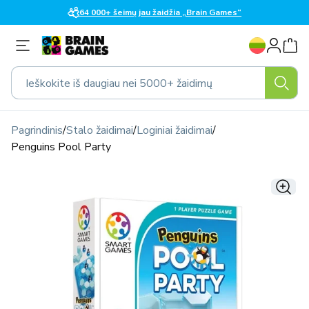
Eiti į
64 000+ šeimų jau žaidžia „Brain Games“
turinį
K
Prisijungti
a
l
Ieškokite iš daugiau nei 5000+ žaidimų
b
a
Pagrindinis
/
Stalo žaidimai
/
Loginiai žaidimai
/
Penguins Pool Party