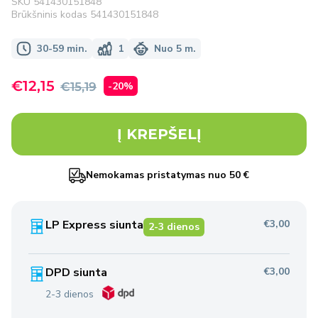
SKU
541430151848
Brūkšninis kodas
541430151848
30-59 min.
1
Nuo 5 m.
Išpardavimo
€12,15
Įprasta
-20%
€15,19
kaina
kaina
Į KREPŠELĮ
Nemokamas pristatymas nuo 50 €
LP Express siunta
€3,00
2-3 dienos
DPD siunta
€3,00
2-3 dienos