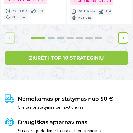
kaina
Klubo kaina:
€37,99
kaina
Klubo kaina:
€42,74
60-89 min.
1-5
60-119 min.
3-6
Nuo 8 m.
Nuo 8 m.
ŽIŪRĖTI TOP 10 STRATEGINIŲ
Nemokamas pristatymas nuo 50 €
Greitas pristatymas per 2–3 dienas
Draugiškas aptarnavimas
Su aistra padedame tau rasti tobulą žaidimą.