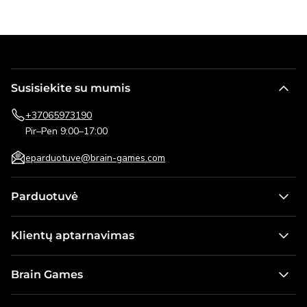
Susisiekite su mumis
+37065973190
Pir–Pen 9:00–17:00
eparduotuve@brain-games.com
Parduotuvė
Stalo žaidimai
Klientų aptarnavimas
Žaidimai vaikams
Kontaktai
Dėlionės
Brain Games
Pristatymo informacija
Lauko žaidimai
Apie mus
Pirkimo taisyklės ir grąžinimo sąlygos