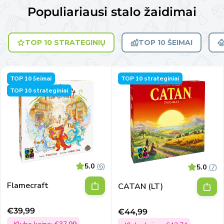
Populiariausi stalo žaidimai
TOP 10 STRATEGINIŲ
TOP 10 ŠEIMAI
TOP 10 šeimai
TOP 10 strateginiai
TOP 10 strateginiai
5.0
(6)
5.0
(7)
Flamecraft
CATAN (LT)
€39,99
€44,99
Išpardavimo
Išpardavimo