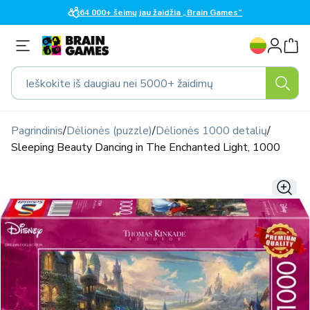
Eiti į
64 000+ šeimų jau žaidžia „Brain Games“
turinį
K
Prisijungti
a
l
Ieškokite iš daugiau nei 5000+ žaidimų
b
a
Pagrindinis
/
Dėlionės (puzzle)
/
Dėlionės 1000 detalių
/
Sleeping Beauty Dancing in The Enchanted Light, 1000