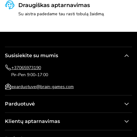
Draugiškas aptarnavimas
Su aistra padedame tau rasti tobulą žaidimą.
Susisiekite su mumis
+37065973190
Pir–Pen 9:00–17:00
eparduotuve@brain-games.com
Parduotuvė
Stalo žaidimai
Klientų aptarnavimas
Žaidimai vaikams
Kontaktai
Dėlionės