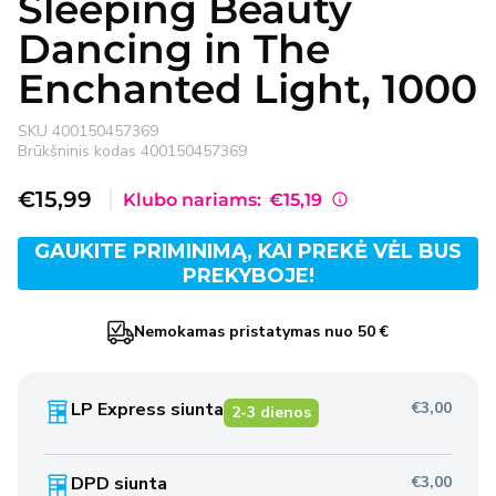
Sleeping Beauty
Dancing in The
Enchanted Light, 1000
SKU
400150457369
Brūkšninis kodas
400150457369
Išpardavimo
€15,99
Klubo nariams:
€15,19
kaina
GAUKITE PRIMINIMĄ, KAI PREKĖ VĖL BUS
PREKYBOJE!
Nemokamas pristatymas nuo 50 €
LP Express siunta
€3,00
2-3 dienos
DPD siunta
€3,00