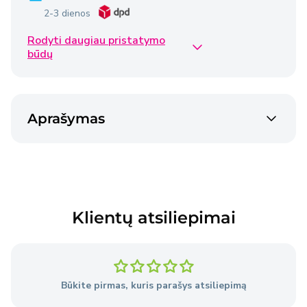
2-3 dienos
Rodyti daugiau pristatymo
Omniva siunta
€2,50
būdų
2-3 dienos
Venipak siunta
€2,40
Aprašymas
2-3 dienos
Venipak siunta
€4,50
2-3 dienos
Klientų atsiliepimai
Prekės pristatomos per 2–3 darbo dienas nuo
užsakymo pateikimo dienos, išskyrus atvejus, kai
Pardavėjo sandėlyje nėra reikiamų prekių.
Būkite pirmas, kuris parašys atsiliepimą
Išsami informacija
apie pristatymo sąlygas.