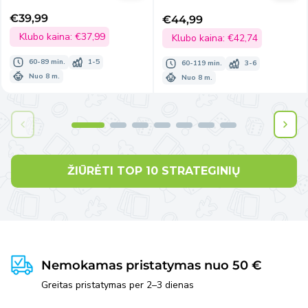
€39,99
€44,99
Išpardavimo
Išpardavimo
kaina
Klubo kaina:
€37,99
kaina
Klubo kaina:
€42,74
60-89 min.
1-5
60-119 min.
3-6
Nuo 8 m.
Nuo 8 m.
ŽIŪRĖTI TOP 10 STRATEGINIŲ
Nemokamas pristatymas nuo 50 €
Greitas pristatymas per 2–3 dienas