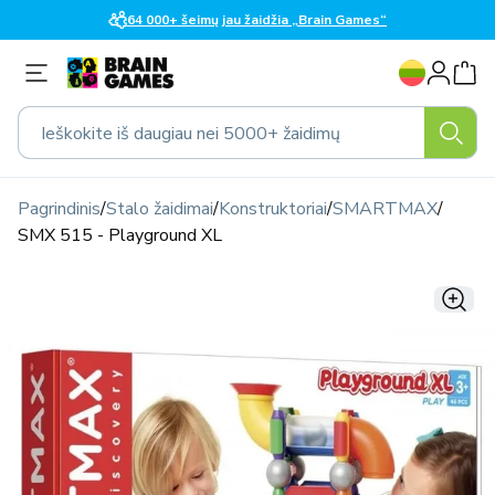
Eiti į
64 000+ šeimų jau žaidžia „Brain Games“
turinį
K
Prisijungti
a
l
Ieškokite iš daugiau nei 5000+ žaidimų
b
a
Pagrindinis
/
Stalo žaidimai
/
Konstruktoriai
/
SMARTMAX
/
SMX 515 - Playground XL