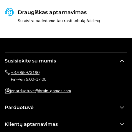
Draugiškas aptarnavimas
Su aistra padedame tau rasti tobulą žaidimą.
Susisiekite su mumis
+37065973190
Pir–Pen 9:00–17:00
eparduotuve@brain-games.com
Parduotuvė
Stalo žaidimai
Klientų aptarnavimas
Žaidimai vaikams