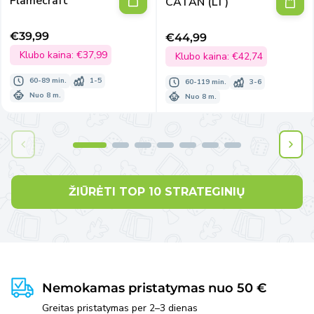
Flamecraft
CATAN (LT)
€39,99
€44,99
Išpardavimo
Išpardavimo
kaina
Klubo kaina:
€37,99
kaina
Klubo kaina:
€42,74
60-89 min.
1-5
60-119 min.
3-6
Nuo 8 m.
Nuo 8 m.
ŽIŪRĖTI TOP 10 STRATEGINIŲ
Nemokamas pristatymas nuo 50 €
Greitas pristatymas per 2–3 dienas