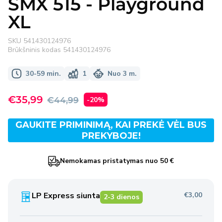
SMX 515 - Playground
XL
SKU
541430124976
Brūkšninis kodas
541430124976
30-59 min.
1
Nuo 3 m.
Išpardavimo
€35,99
Įprasta
-20%
€44,99
kaina
kaina
GAUKITE PRIMINIMĄ, KAI PREKĖ VĖL BUS
PREKYBOJE!
Nemokamas pristatymas nuo 50 €
LP Express siunta
€3,00
2-3 dienos