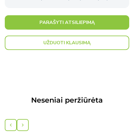
Išsami informacija
apie pristatymo sąlygas.
PARAŠYTI ATSILIEPIMĄ
UŽDUOTI KLAUSIMĄ
Neseniai peržiūrėta