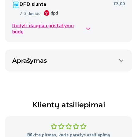
DPD siunta
€3,00
2-3 dienos
Rodyti daugiau pristatymo
Omniva siunta
€2,50
būdų
2-3 dienos
Venipak siunta
€2,40
Aprašymas
2-3 dienos
Venipak siunta
€4,50
2-3 dienos
Klientų atsiliepimai
Prekės pristatomos per 2–3 darbo dienas nuo
užsakymo pateikimo dienos, išskyrus atvejus, kai
Pardavėjo sandėlyje nėra reikiamų prekių.
Būkite pirmas, kuris parašys atsiliepimą