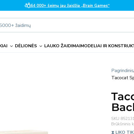
64 000+ šeimų jau žaidžia „Brain Games“
i 5000+ žaidimų
IAI
DĖLIONĖS
LAUKO ŽAIDIMAI
MODELIAI IR KONSTRUK
Pagrindinis
Tacocat S
Tac
Bac
SKU
85213
Brūkšninis
⧗ LIKO TIK