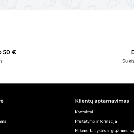
 50 €
as
Su ai
vė
Klientų aptarnavimas
i
Kontaktai
kams
Pristatymo informacija
Pirkimo taisyklės ir grąžinimo s