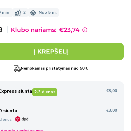
 min.
2
Nuo 5 m.
davimo
9
Klubo nariams:
€23,74
Į KREPŠELĮ
Nemokamas pristatymas nuo 50 €
Express siunta
€3,00
2-3 dienos
 siunta
€3,00
dienos
 daugiau pristatymo