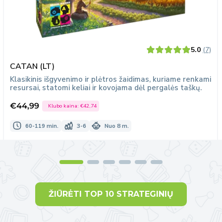
5.0
(7)
CATAN (LT)
Klasikinis išgyvenimo ir plėtros žaidimas, kuriame renkami
resursai, statomi keliai ir kovojama dėl pergalės taškų.
€44,99
Klubo kaina:
€42,74
Išpardavimo
kaina
60-119 min.
3-6
Nuo 8 m.
ŽIŪRĖTI TOP 10 STRATEGINIŲ