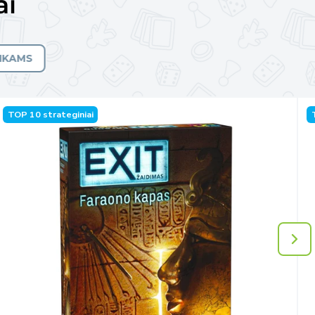
ai
AIKAMS
TOP 10 strateginiai