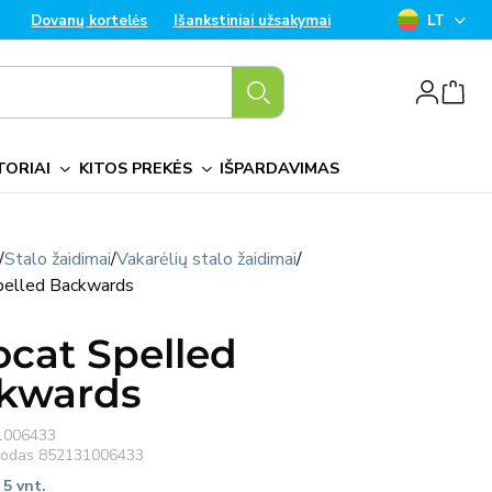
K
Dovanų kortelės
Išankstiniai užsakymai
LT
a
Prisijungti
l
b
TORIAI
KITOS PREKĖS
IŠPARDAVIMAS
a
/
Stalo žaidimai
/
Vakarėlių stalo žaidimai
/
pelled Backwards
ocat Spelled
kwards
1006433
 kodas
852131006433
 5 vnt.