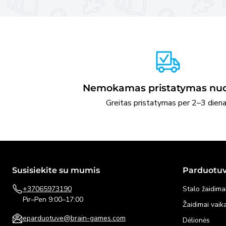
Nemokamas pristatymas nuo
Greitas pristatymas per 2–3 dien
Susisiekite su mumis
Parduotu
+37065973190
Stalo žaidima
Pir–Pen 9:00–17:00
Žaidimai vai
eparduotuve@brain-games.com
Dėlionės