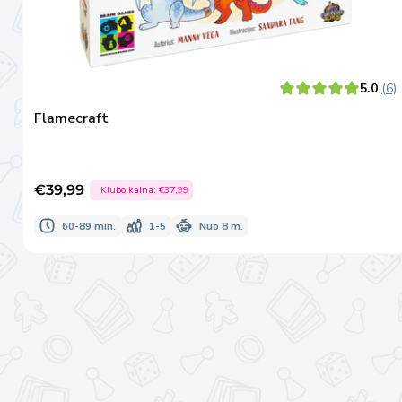
5.0
(6)
Flamecraft
€39,99
Klubo kaina:
€37,99
Išpardavimo
kaina
60-89 min.
1-5
Nuo 8 m.