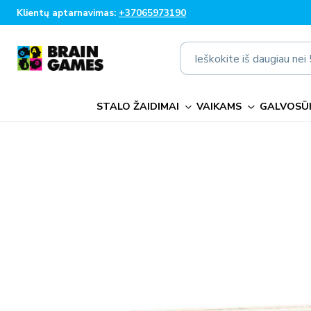
Eiti į
Klientų aptarnavimas:
+37065973190
turinį
Ieškokite iš daugiau ne
STALO ŽAIDIMAI
VAIKAMS
GALVOSŪK