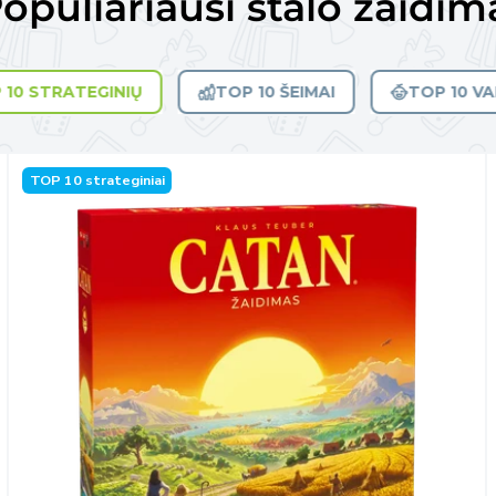
opuliariausi stalo žaidim
 10 STRATEGINIŲ
TOP 10 ŠEIMAI
TOP 10 V
TOP 10 strateginiai