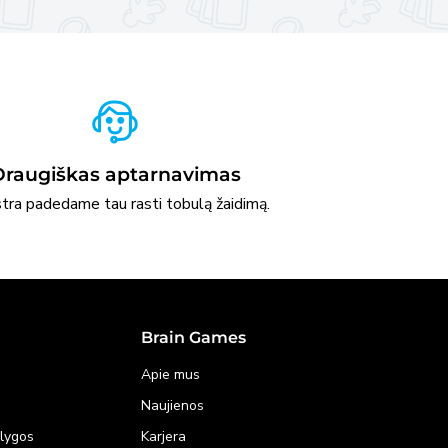
Draugiškas aptarnavimas
stra padedame tau rasti tobulą žaidimą.
Brain Games
Apie mus
Naujienos
ąlygos
Karjera