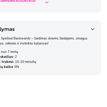
iva siunta
€2,50
dienos
ipak siunta
€2,40
šymas
dienos
 Spelled Backwards – žaidimas dviems žaidėjams, smagus
jos, sėkmės ir instinkto balansas!
ipak siunta
€4,50
dienos
nuo 7 metų
skaičius:
2
 trukmė:
15-20 minučių
 pristatomos per 2–3 darbo dienas nuo užsakymo
tų kalba
: EN
mo dienos, išskyrus atvejus, kai Pardavėjo sandėlyje nėra
ų prekių.
informacija
apie pristatymo sąlygas.