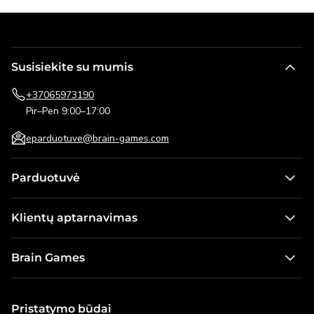
Susisiekite su mumis
+37065973190
Pir–Pen 9:00–17:00
eparduotuve@brain-games.com
Parduotuvė
Stalo žaidimai
Klientų aptarnavimas
Žaidimai vaikams
Kontaktai
Dėlionės
Brain Games
Pristatymo informacija
Lauko žaidimai
Apie mus
Pirkimo taisyklės ir grąžinimo sąlygos
Galvosūkiai
Naujienos
Pristatymo būdai
Dovanų kortelė
Modeliai ir konstruktoriai