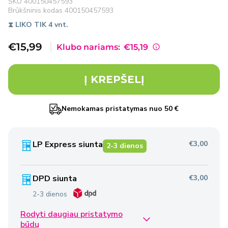
SKU
400150457593
Brūkšninis kodas
400150457593
⧗ LIKO TIK 4 vnt.
Išpardavimo
€15,99
Klubo nariams:
€15,19
kaina
Į KREPŠELĮ
Nemokamas pristatymas nuo 50 €
LP Express siunta
€3,00
2-3 dienos
DPD siunta
€3,00
2-3 dienos
Rodyti daugiau pristatymo
Omniva siunta
€2,50
būdų