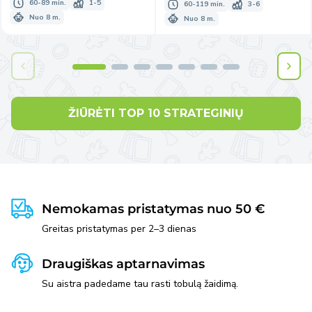
60-89 min.
1-5
60-119 min.
3-6
Nuo 8 m.
Nuo 8 m.
ŽIŪRĖTI TOP 10 STRATEGINIŲ
Nemokamas pristatymas nuo 50 €
Greitas pristatymas per 2–3 dienas
Draugiškas aptarnavimas
Su aistra padedame tau rasti tobulą žaidimą.