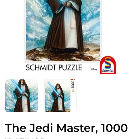
Atidaryti
mediją
1
modaliniame
lange
The Jedi Master, 1000