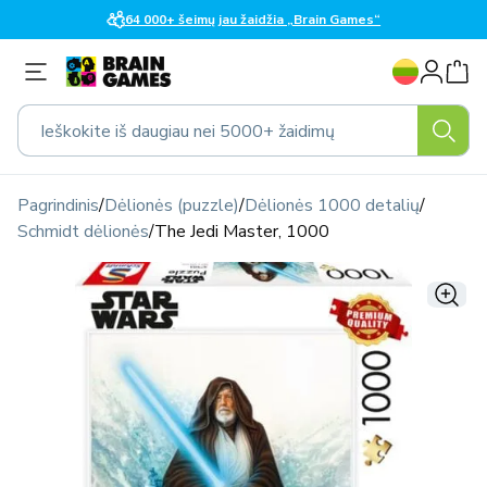
Eiti į
64 000+ šeimų jau žaidžia „Brain Games“
turinį
K
Prisijungti
a
l
Ieškokite iš daugiau nei 5000+ žaidimų
b
a
Pagrindinis
/
Dėlionės (puzzle)
/
Dėlionės 1000 detalių
/
Schmidt dėlionės
/
The Jedi Master, 1000