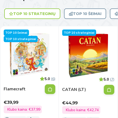
TOP 10 STRATEGINIŲ
TOP 10 ŠEIMAI
TOP 10 šeimai
TOP 10 strateginiai
TOP 10 strateginiai
5.0
(6)
5.0
(7)
Flamecraft
CATAN (LT)
€39,99
€44,99
Išpardavimo
Išpardavimo
kaina
Klubo kaina:
€37,99
kaina
Klubo kaina:
€42,74