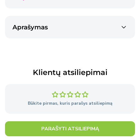
2-3 dienos
Venipak siunta
€2,40
Aprašymas
2-3 dienos
Venipak siunta
€4,50
2-3 dienos
Klientų atsiliepimai
Prekės pristatomos per 2–3 darbo dienas nuo
užsakymo pateikimo dienos, išskyrus atvejus, kai
Pardavėjo sandėlyje nėra reikiamų prekių.
Būkite pirmas, kuris parašys atsiliepimą
Išsami informacija
apie pristatymo sąlygas.
PARAŠYTI ATSILIEPIMĄ